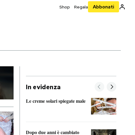
Abbonati
Shop
Regala
In evidenza
Le creme solari spiegate male
FitAc
guerr
Dopo due anni è cambiato
A cos