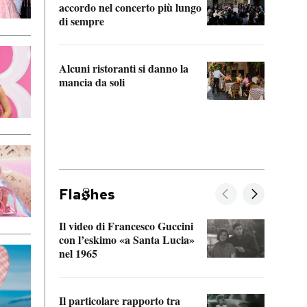
accordo nel concerto più lungo
di sempre
Il ci
parla
Alcuni ristoranti si danno la
nessu
mancia da soli
Fla
hes
Il video di Francesco Guccini
Sulla
con l’eskimo «a Santa Lucia»
vorti
nel 1965
veder
Il particolare rapporto tra
La ve