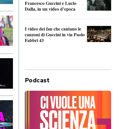
Francesco Guccini e Lucio
“Loco
Dalla, in un video d’epoca
Franc
I video dei fan che cantano le
Il de
canzoni di Guccini in via Paolo
Edoar
Fabbri 43
cappi
Podcast