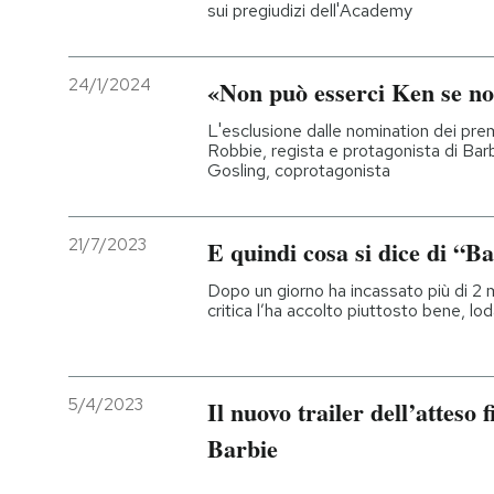
sui pregiudizi dell'Academy
PODCAST
24/1/2024
«Non può esserci Ken se no
NEWSLETTER
L'esclusione dalle nomination dei pr
Robbie, regista e protagonista di Bar
Gosling, coprotagonista
I MIEI PREFERITI
21/7/2023
E quindi cosa si dice di “B
SHOP
Dopo un giorno ha incassato più di 2 mil
critica l’ha accolto piuttosto bene, l
CALENDARIO
5/4/2023
Il nuovo trailer dell’atteso
AREA PERSONALE
Barbie
Entra