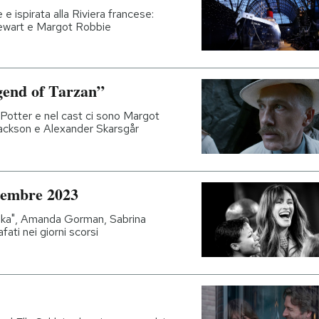
 e ispirata alla Riviera francese:
Stewart e Margot Robbie
egend of Tarzan”
y Potter e nel cast ci sono Margot
ackson e Alexander Skarsgår
icembre 2023
nka", Amanda Gorman, Sabrina
fati nei giorni scorsi