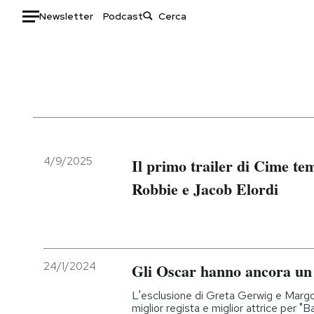
Newsletter
Podcast
Auto
HOME
Italia
Moda
Mondo
Libri
Politica
Consumismi
4/9/2025
Il primo trailer di Cime t
Tecnologia
Storie/Idee
Robbie e Jacob Elordi
Internet
Ok Boomer!
Scienza
Media
Cultura
Europa
Economia
Altrecose
24/1/2024
Gli Oscar hanno ancora un
Sport
Mondiali calcio 2026
L'esclusione di Greta Gerwig e Marg
miglior regista e miglior attrice per "B