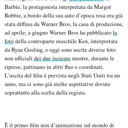
Notifiche mobile
Barbie, la protagonista interpretata da Margot
Regala il Post
Robbie, a bordo della sua auto d’epoca rosa era già
Hai bisogno di aiuto?
stata diffusa da Warner Bros, la casa di produzione,
Esci
ad aprile; a giugno Warner Bros ha pubblicato
la
foto
della controparte maschile Ken, interpretata
da Ryan Gosling, e oggi sono uscite diverse foto
non ufficiali
dei due insieme
mentre, durante le
riprese, pattinano in abiti fluo e coordinati.
L’uscita del film è prevista negli Stati Uniti tra un
anno, ma ci sono già molte aspettative dovute
soprattutto alla scelta della regista.
È il primo film non d’animazione sul mondo di