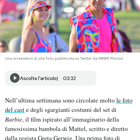
PODCAST
NEWSLETTER
I MIEI PREFERITI
Uno screenshot di una foto pubblicata su Twitter da MRBR Photos
SHOP
Ascolta l'articolo
03:32
CALENDARIO
Nell’ultima settimana sono circolate molto
le foto
del cast
e degli sgargianti costumi del set di
AREA PERSONALE
Barbie
, il film ispirato all’immaginario della
famosissima bambola di Mattel, scritto e diretto
Area Personale
dalla regista Greta Gerwig.
Una prima foto
di
Newsletter