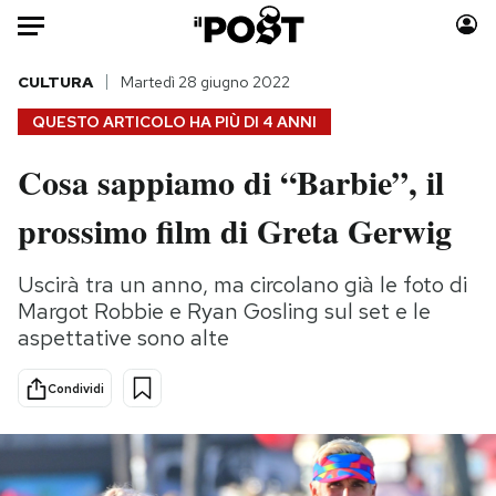
Auto
CULTURA
Martedì 28 giugno 2022
QUESTO ARTICOLO HA PIÙ DI
4 ANNI
HOME
Cosa sappiamo di “Barbie”, il
Italia
Moda
prossimo film di Greta Gerwig
Mondo
Libri
Politica
Consumismi
Uscirà tra un anno, ma circolano già le foto di
Tecnologia
Storie/Idee
Margot Robbie e Ryan Gosling sul set e le
Internet
Ok Boomer!
aspettative sono alte
Scienza
Media
Cultura
Europa
Condividi
Economia
Altrecose
Sport
Mondiali calcio 2026