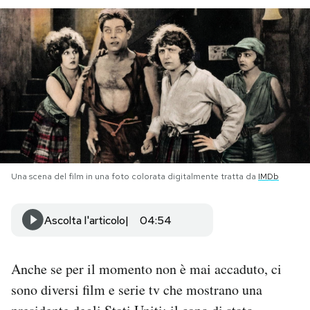
PODCAST
NEWSLETTER
I MIEI PREFERITI
SHOP
Una scena del film in una foto colorata digitalmente tratta da
IMDb
CALENDARIO
Ascolta l'articolo
04:54
AREA PERSONALE
Anche se per il momento non è mai accaduto, ci
Area Personale
sono diversi film e serie tv che mostrano una
Newsletter