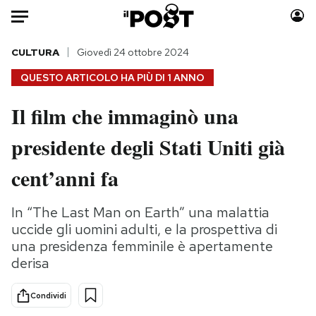
Auto
CULTURA
Giovedì 24 ottobre 2024
QUESTO ARTICOLO HA PIÙ DI
1 ANNO
HOME
Il film che immaginò una
Italia
Moda
presidente degli Stati Uniti già
Mondo
Libri
Politica
Consumismi
cent’anni fa
Tecnologia
Storie/Idee
Internet
Ok Boomer!
In “The Last Man on Earth” una malattia
Scienza
Media
uccide gli uomini adulti, e la prospettiva di
Cultura
Europa
una presidenza femminile è apertamente
derisa
Economia
Altrecose
Sport
Mondiali calcio 2026
Condividi