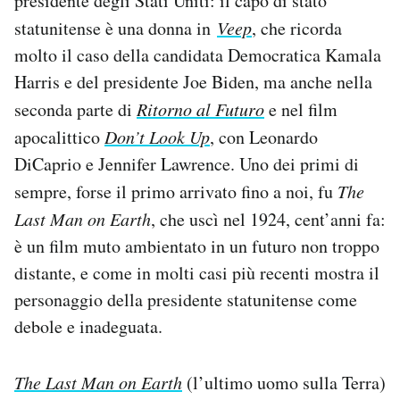
presidente degli Stati Uniti: il capo di stato
Notifiche mobile
statunitense è una donna in
Veep
, che ricorda
Regala il Post
molto il caso della candidata Democratica Kamala
Hai bisogno di aiuto?
Harris e del presidente Joe Biden, ma anche nella
Esci
seconda parte di
Ritorno al Futuro
e nel film
apocalittico
Don’t Look Up
, con Leonardo
DiCaprio e Jennifer Lawrence. Uno dei primi di
sempre, forse il primo arrivato fino a noi, fu
The
Last Man on Earth
, che uscì nel 1924, cent’anni fa:
è un film muto ambientato in un futuro non troppo
distante, e come in molti casi più recenti mostra il
personaggio della presidente statunitense come
debole e inadeguata.
The Last Man on Earth
(l’ultimo uomo sulla Terra)