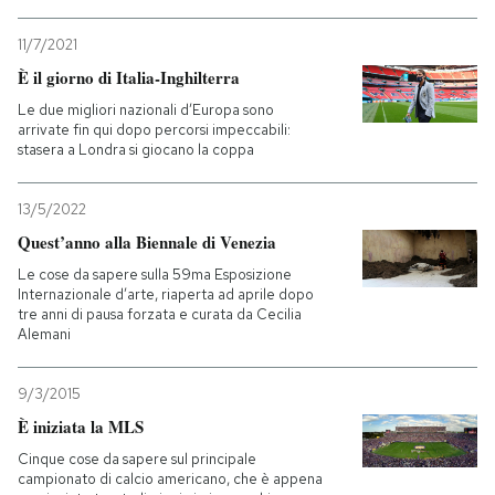
PODCAST
11/7/2021
È il giorno di Italia-Inghilterra
Le due migliori nazionali d’Europa sono
NEWSLETTER
arrivate fin qui dopo percorsi impeccabili:
stasera a Londra si giocano la coppa
I MIEI PREFERITI
13/5/2022
Quest’anno alla Biennale di Venezia
SHOP
Le cose da sapere sulla 59ma Esposizione
Internazionale d’arte, riaperta ad aprile dopo
tre anni di pausa forzata e curata da Cecilia
Alemani
CALENDARIO
9/3/2015
AREA PERSONALE
È iniziata la MLS
Entra
Cinque cose da sapere sul principale
campionato di calcio americano, che è appena