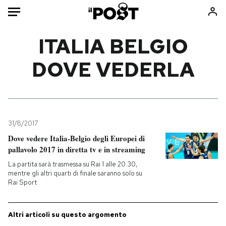
Auto
ITALIA BELGIO
DOVE VEDERLA
HOME
Italia
Moda
Mondo
Libri
Politica
Consumismi
31/8/2017
Tecnologia
Storie/Idee
Dove vedere Italia-Belgio degli Europei di
Internet
Ok Boomer!
pallavolo 2017 in diretta tv e in streaming
Scienza
Media
La partita sarà trasmessa su Rai 1 alle 20.30,
Cultura
Europa
mentre gli altri quarti di finale saranno solo su
Rai Sport
Economia
Altrecose
Sport
Mondiali calcio 2026
Altri articoli su questo argomento