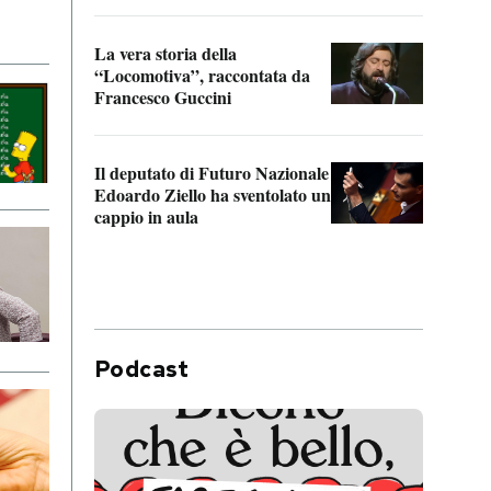
La vera storia della
Il vi
“Locomotiva”, raccontata da
inseg
Francesco Guccini
Khers
Il deputato di Futuro Nazionale
La pl
Edoardo Ziello ha sventolato un
da P
cappio in aula
Podcast