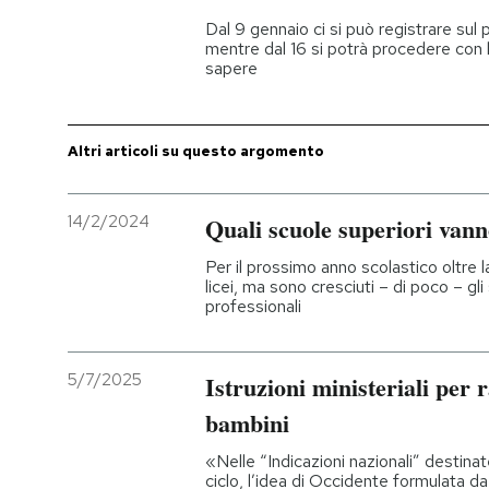
Dal 9 gennaio ci si può registrare sul p
PODCAST
mentre dal 16 si potrà procedere con l’
sapere
NEWSLETTER
Altri articoli su questo argomento
I MIEI PREFERITI
14/2/2024
Quali scuole superiori van
SHOP
Per il prossimo anno scolastico oltre l
licei, ma sono cresciuti – di poco – gli s
professionali
CALENDARIO
5/7/2025
Istruzioni ministeriali per r
AREA PERSONALE
bambini
Entra
«Nelle “Indicazioni nazionali” destinate
ciclo, l’idea di Occidente formulata d