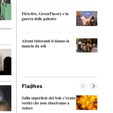
Cosa 
FitActive, GreenTheory e la
“Odis
guerra delle palestre
Che s
strum
Alcuni ristoranti si danno la
mancia da soli
Fla
hes
Sulla superficie del Sole c’erano
Il fi
vortici che non riuscivamo a
facen
vedere
dentr