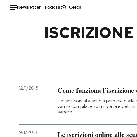
Newsletter
Podcast
Auto
ISCRIZION
HOME
Italia
Moda
Mondo
Libri
Politica
Consumismi
Tecnologia
Storie/Idee
Internet
Ok Boomer!
12/1/2018
Come funziona l’iscrizione 
Scienza
Media
Le iscrizioni alla scuola primaria e al
Cultura
Europa
vanno compilate su un portale del mini
sapere
Economia
Altrecose
Sport
Mondiali calcio 2026
9/1/2018
Le iscrizioni online alle scu