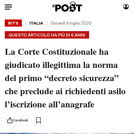
Auto
BITS
ITALIA
Giovedì 9 luglio 2020
QUESTO ARTICOLO HA PIÙ DI
6 ANNI
HOME
La Corte Costituzionale ha
Italia
Moda
Mondo
Libri
giudicato illegittima la norma
Politica
Consumismi
del primo “decreto sicurezza”
Tecnologia
Storie/Idee
Internet
Ok Boomer!
che preclude ai richiedenti asilo
Scienza
Media
l’iscrizione all’anagrafe
Cultura
Europa
Economia
Altrecose
Sport
Mondiali calcio 2026
Condividi