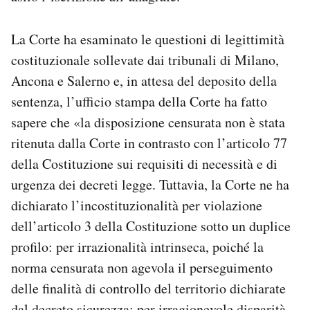
Notifiche mobile
Regala il Post
La Corte ha esaminato le questioni di legittimità
Hai bisogno di aiuto?
costituzionale sollevate dai tribunali di Milano,
Esci
Ancona e Salerno e, in attesa del deposito della
sentenza, l’ufficio stampa della Corte ha fatto
sapere che «la disposizione censurata non è stata
ritenuta dalla Corte in contrasto con l’articolo 77
della Costituzione sui requisiti di necessità e di
urgenza dei decreti legge. Tuttavia, la Corte ne ha
dichiarato l’incostituzionalità per violazione
dell’articolo 3 della Costituzione sotto un duplice
profilo: per irrazionalità intrinseca, poiché la
norma censurata non agevola il perseguimento
delle finalità di controllo del territorio dichiarate
dal decreto sicurezza; per irragionevole disparità