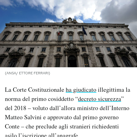
PODCAST
NEWSLETTER
I MIEI PREFERITI
SHOP
(ANSA/ ETTORE FERRARI)
La Corte Costituzionale
ha giudicato
illegittima la
CALENDARIO
norma del primo cosiddetto “
decreto sicurezza
”
del 2018 – voluto dall’allora ministro dell’Interno
AREA PERSONALE
Matteo Salvini e approvato dal primo governo
Conte – che preclude agli stranieri richiedenti
Area Personale
Newsletter
asilo l’iscrizione all’anagrafe.