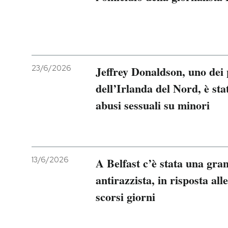
PODCAST
NEWSLETTER
23/6/2026
Jeffrey Donaldson, uno dei p
dell’Irlanda del Nord, è sta
I MIEI PREFERITI
abusi sessuali su minori
SHOP
CALENDARIO
13/6/2026
A Belfast c’è stata una gra
antirazzista, in risposta all
AREA PERSONALE
scorsi giorni
Entra