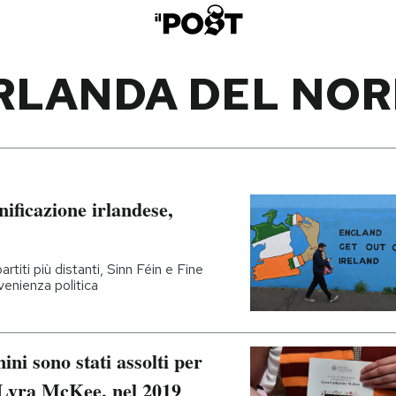
RLANDA DEL NO
nificazione irlandese,
iti più distanti, Sinn Féin e Fine
venienza politica
ni sono stati assolti per
a Lyra McKee, nel 2019