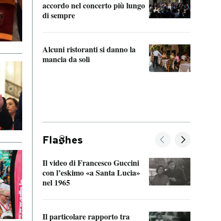
accordo nel concerto più lungo
di sempre
Il ci
parla
Alcuni ristoranti si danno la
nessu
mancia da soli
Fla
hes
Il video di Francesco Guccini
Sulla
con l’eskimo «a Santa Lucia»
vorti
nel 1965
veder
Il particolare rapporto tra
La ve