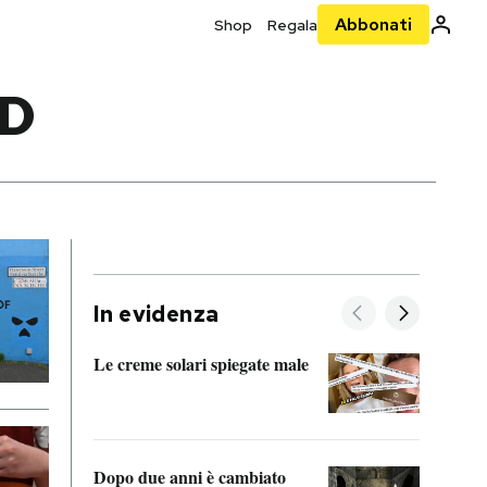
Abbonati
Shop
Regala
RD
In evidenza
Le creme solari spiegate male
FitAc
guerr
Dopo due anni è cambiato
A cos