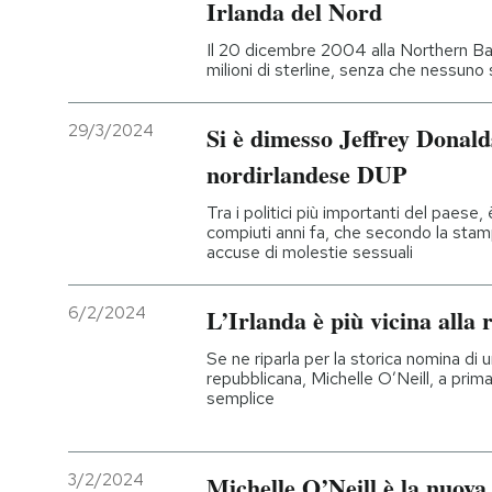
Irlanda del Nord
Il 20 dicembre 2004 alla Northern Ban
milioni di sterline, senza che nessuno
29/3/2024
Si è dimesso Jeffrey Donalds
nordirlandese DUP
Tra i politici più importanti del paese,
compiuti anni fa, che secondo la sta
accuse di molestie sessuali
6/2/2024
L’Irlanda è più vicina alla 
Se ne riparla per la storica nomina di 
repubblicana, Michelle O’Neill, a prim
semplice
3/2/2024
Michelle O’Neill è la nuova