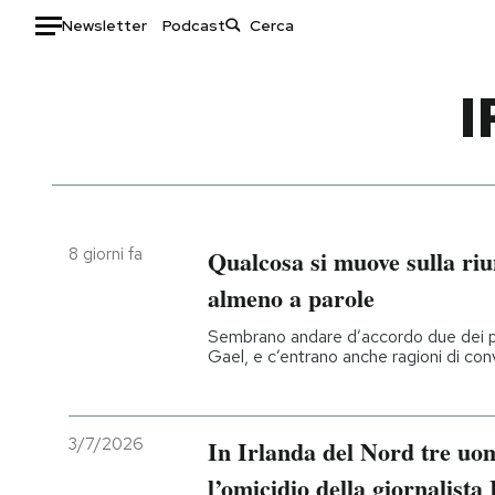
Newsletter
Podcast
Auto
I
HOME
Italia
Moda
Mondo
Libri
Politica
Consumismi
8 giorni fa
Qualcosa si muove sulla riu
Tecnologia
Storie/Idee
almeno a parole
Internet
Ok Boomer!
Sembrano andare d’accordo due dei part
Scienza
Media
Gael, e c’entrano anche ragioni di con
Cultura
Europa
Economia
Altrecose
Sport
Mondiali calcio 2026
3/7/2026
In Irlanda del Nord tre uomi
l’omicidio della giornalist