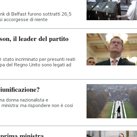
k di Belfast furono sottratti 26,5
 si accorgesse di niente
on, il leader del partito
 è stato incriminato per presunti reati
mpa del Regno Unito sono legati ad
riunificazione?
una donna nazionalista e
a ministra: ma rispondere non è così
 prima ministra