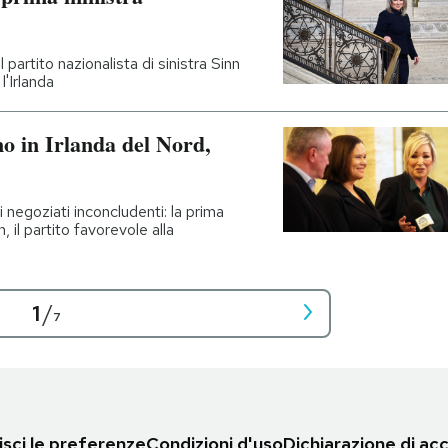
partito nazionalista di sinistra Sinn
l'Irlanda
no in Irlanda del Nord,
 negoziati inconcludenti: la prima
 il partito favorevole alla
1
/
7
sci le preferenze
Condizioni d'uso
Dichiarazione di acc