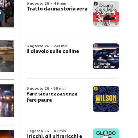
6 agosto 26
-
49 min
Tratto da una storia vera
6 agosto 26
-
241 min
Il diavolo sulle colline
6 agosto 26
-
58 min
Fare sicurezza senza
fare paura
5 agosto 26
-
47 min
I ricchi, gli ultraricchi e