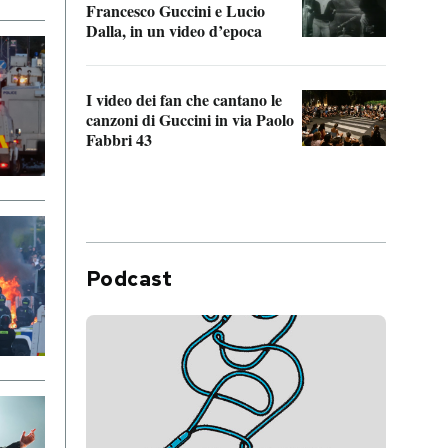
Francesco Guccini e Lucio
“Loco
Dalla, in un video d’epoca
Franc
I video dei fan che cantano le
Il de
canzoni di Guccini in via Paolo
Edoar
Fabbri 43
cappi
Podcast