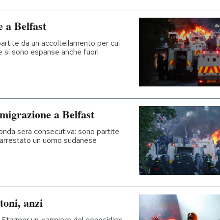
e a Belfast
rtite da un accoltellamento per cui
 si sono espanse anche fuori
mmigrazione a Belfast
onda sera consecutiva: sono partite
o arrestato un uomo sudanese
toni, anzi
r Starmer un «armiere del genocidio»