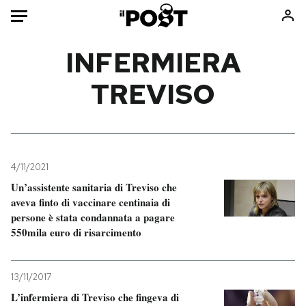
Auto
INFERMIERA
TREVISO
HOME
Italia
Moda
Mondo
Libri
Politica
Consumismi
4/11/2021
Tecnologia
Storie/Idee
Un’assistente sanitaria di Treviso che
Internet
Ok Boomer!
aveva finto di vaccinare centinaia di
Scienza
Media
persone è stata condannata a pagare
550mila euro di risarcimento
Cultura
Europa
Economia
Altrecose
Sport
Mondiali calcio 2026
13/11/2017
L’infermiera di Treviso che fingeva di