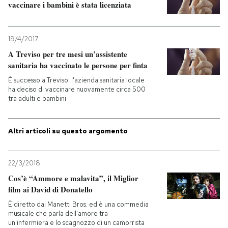
vaccinare i bambini è stata licenziata
PODCAST
19/4/2017
A Treviso per tre mesi un’assistente
NEWSLETTER
sanitaria ha vaccinato le persone per finta
È successo a Treviso: l'azienda sanitaria locale
I MIEI PREFERITI
ha deciso di vaccinare nuovamente circa 500
tra adulti e bambini
SHOP
Altri articoli su questo argomento
CALENDARIO
22/3/2018
Cos’è “Ammore e malavita”, il Miglior
AREA PERSONALE
film ai David di Donatello
È diretto dai Manetti Bros. ed è una commedia
Entra
musicale che parla dell'amore tra
un'infermiera e lo scagnozzo di un camorrista