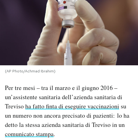
PODCAST
NEWSLETTER
I MIEI PREFERITI
(AP Photo/Achmad Ibrahim)
SHOP
Per tre mesi – tra il marzo e il giugno 2016 –
CALENDARIO
un’assistente sanitaria dell’azienda sanitaria di
Treviso
ha fatto finta di eseguire vaccinazioni
su
AREA PERSONALE
un numero non ancora precisato di pazienti: lo ha
detto la stessa azienda sanitaria di Treviso in un
Area Personale
comunicato stampa
.
Newsletter