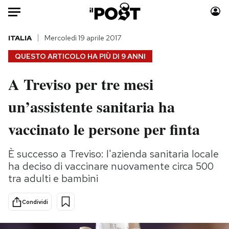
Auto
ITALIA
Mercoledì 19 aprile 2017
QUESTO ARTICOLO HA PIÙ DI
9 ANNI
HOME
A Treviso per tre mesi
Italia
Moda
un’assistente sanitaria ha
Mondo
Libri
Politica
Consumismi
vaccinato le persone per finta
Tecnologia
Storie/Idee
Internet
Ok Boomer!
È successo a Treviso: l'azienda sanitaria locale
Scienza
Media
ha deciso di vaccinare nuovamente circa 500
Cultura
Europa
tra adulti e bambini
Economia
Altrecose
Condividi
Sport
Mondiali calcio 2026