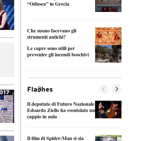
“Odissea” in Grecia
vedi 
Che suono facevano gli
strumenti antichi?
Le capre sono utili per
prevenire gli incendi boschivi
Fla
hes
Il deputato di Futuro Nazionale
La pl
Edoardo Ziello ha sventolato un
da P
cappio in aula
La de
Il film di Spider-Man si sta