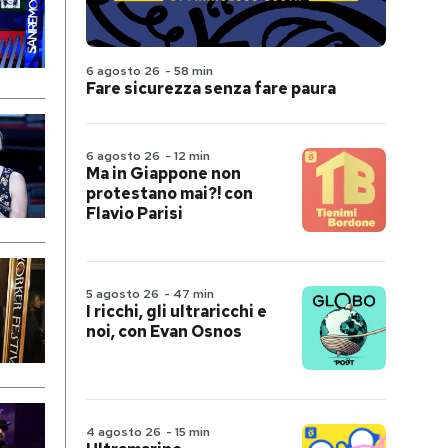
6 agosto 26
-
58 min
Fare sicurezza senza fare paura
6 agosto 26
-
12 min
Ma in Giappone non
protestano mai?! con
Flavio Parisi
5 agosto 26
-
47 min
I ricchi, gli ultraricchi e
noi, con Evan Osnos
4 agosto 26
-
15 min