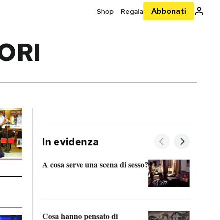
Abbonati
Shop
Regala
ORI
In evidenza
A cosa serve una scena di sesso?
La “I
bolog
Cosa hanno pensato di
Se sa