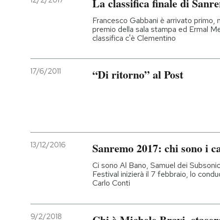
12/2/2017
La classifica finale di Sanr
PODCAST
Francesco Gabbani è arrivato primo, m
premio della sala stampa ed Ermal Meta 
classifica c'è Clementino
NEWSLETTER
17/6/2011
“Di ritorno” al Post
I MIEI PREFERITI
SHOP
13/12/2016
Sanremo 2017: chi sono i ca
CALENDARIO
Ci sono Al Bano, Samuel dei Subsonica e 
Festival inizierà il 7 febbraio, lo con
AREA PERSONALE
Carlo Conti
Entra
9/2/2018
Chi è Michele Bravi, staser