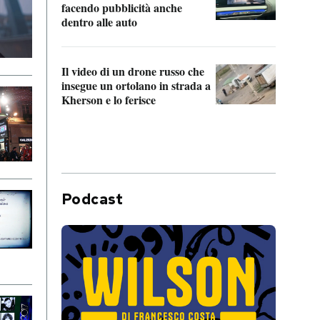
Franc
facendo pubblicità anche
dello
dentro alle auto
Una 
Il video di un drone russo che
statun
insegue un ortolano in strada a
afric
Kherson e lo ferisce
Podcast