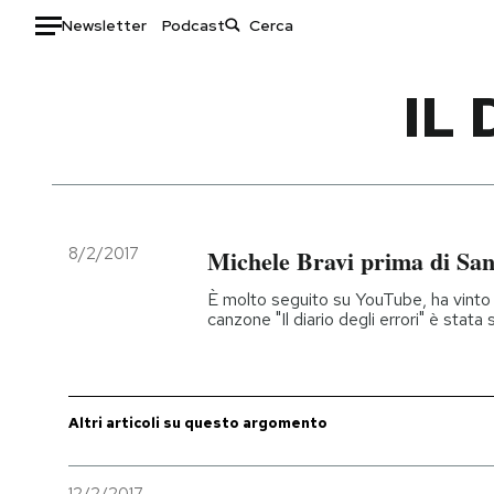
Newsletter
Podcast
Auto
IL
HOME
Italia
Moda
Mondo
Libri
Politica
Consumismi
8/2/2017
Michele Bravi prima di Sa
Tecnologia
Storie/Idee
È molto seguito su YouTube, ha vinto 
Internet
Ok Boomer!
canzone "Il diario degli errori" è stata 
Scienza
Media
Cultura
Europa
Economia
Altrecose
Altri articoli su questo argomento
Sport
Mondiali calcio 2026