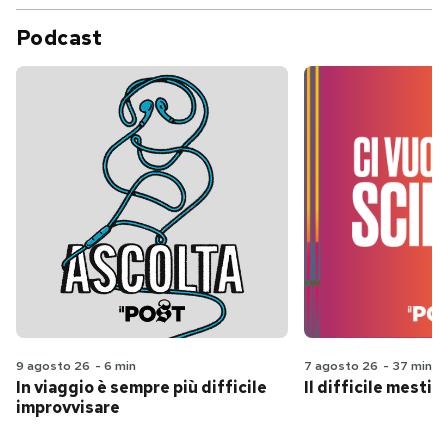
Podcast
9 agosto 26
-
6 min
7 agosto 26
-
37 min
In viaggio è sempre più difficile
Il difficile mestie
improvvisare