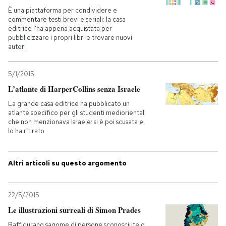
È una piattaforma per condividere e
commentare testi brevi e seriali: la casa
PODCAST
editrice l'ha appena acquistata per
pubblicizzare i propri libri e trovare nuovi
autori
NEWSLETTER
5/1/2015
I MIEI PREFERITI
L’atlante di HarperCollins senza Israele
La grande casa editrice ha pubblicato un
atlante specifico per gli studenti mediorientali
SHOP
che non menzionava Israele: si è poi scusata e
lo ha ritirato
CALENDARIO
Altri articoli su questo argomento
AREA PERSONALE
22/5/2015
Entra
Le illustrazioni surreali di Simon Prades
Raffigurano sagome di persone sconosciute o