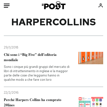
Auto
HARPERCOLLINS
HOME
Italia
Moda
Mondo
Libri
29/1/2018
Politica
Consumismi
Chi sono i “Big Five” dell’editoria
mondiale
Tecnologia
Storie/Idee
Sono i cinque più grandi gruppi del mercato di
Internet
Ok Boomer!
libri di intrattenimento in inglese e la maggior
Scienza
Media
parte delle cose che leggiamo hanno in
qualche modo a che fare con loro
Cultura
Europa
Economia
Altrecose
22/2/2016
Sport
Mondiali calcio 2026
Perché Harpers Collins ha comprato
20lines