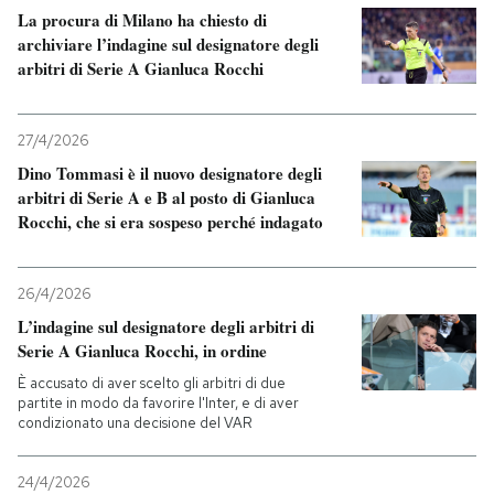
La procura di Milano ha chiesto di
archiviare l’indagine sul designatore degli
PODCAST
arbitri di Serie A Gianluca Rocchi
NEWSLETTER
27/4/2026
Dino Tommasi è il nuovo designatore degli
I MIEI PREFERITI
arbitri di Serie A e B al posto di Gianluca
Rocchi, che si era sospeso perché indagato
SHOP
26/4/2026
L’indagine sul designatore degli arbitri di
CALENDARIO
Serie A Gianluca Rocchi, in ordine
È accusato di aver scelto gli arbitri di due
partite in modo da favorire l'Inter, e di aver
AREA PERSONALE
condizionato una decisione del VAR
Entra
24/4/2026