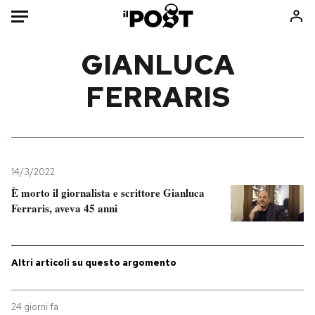
Auto
GIANLUCA
FERRARIS
HOME
Italia
Moda
Mondo
Libri
Politica
Consumismi
14/3/2022
Tecnologia
Storie/Idee
È morto il giornalista e scrittore Gianluca
Internet
Ok Boomer!
Ferraris, aveva 45 anni
Scienza
Media
Cultura
Europa
Economia
Altrecose
Altri articoli su questo argomento
Sport
Mondiali calcio 2026
24 giorni fa