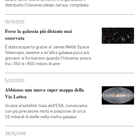
distribuito l'Universo stesso nel suo complesso
PODCAST
19/11/2022
Forse la galassia più distante mai
NEWSLETTER
osservata
È stata scoperta grazie al James Webb Space
Telescope, insieme a un'altra galassia poco più
I MIEI PREFERITI
giovane: si formarono quando l'Universo aveva
tra i 350 e i 450 milioni di anni
SHOP
5/12/2020
Abbiamo una nuova super mappa della
CALENDARIO
Via Lattea
Grazie al satellite Gaia dell'ESA, conosciamo
con più precisione moto e posizione di circa
AREA PERSONALE
1,8 miliardi di stelle nella nostra galassia
Entra
28/12/2016