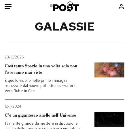
Auto
GALASSIE
HOME
Italia
Moda
Mondo
Libri
23/6/2025
Politica
Consumismi
Così tanto Spazio in una volta sola non
l’avevamo mai visto
Tecnologia
Storie/Idee
È quello visibile nelle prime immagini
Internet
Ok Boomer!
realizzate dal nuovo potente osservatorio
Scienza
Media
Vera Rubin in Cile
Cultura
Europa
Economia
Altrecose
12/1/2024
C’è un gigantesco anello nell’Universo
Sport
Mondiali calcio 2026
Talmente grande da mettere in discussione
alcune delle teorie su come è organizzato e