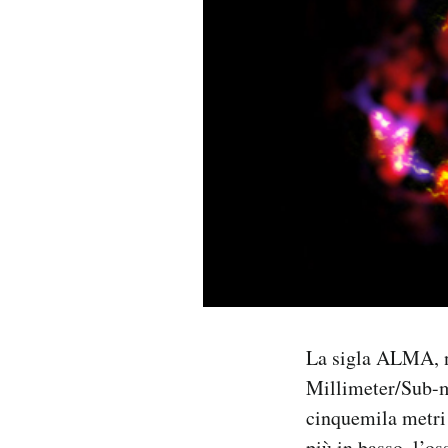
PODCAST
NEWSLETTER
I MIEI PREFERITI
SHOP
CALENDARIO
La sigla ALMA, n
AREA PERSONALE
Millimeter/Sub-mi
Area Personale
cinquemila metri 
Newsletter
più in basso, l’o