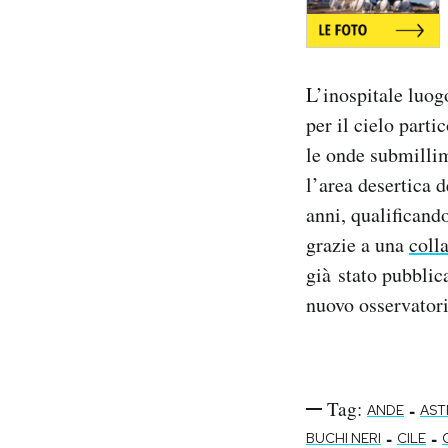
L’inospitale luogo
per il cielo part
le onde submilli
l’area desertica d
anni, qualificando
grazie a una
coll
già stato pubblic
nuovo osservatori
Tag:
-
ANDE
AST
-
-
BUCHI NERI
CILE