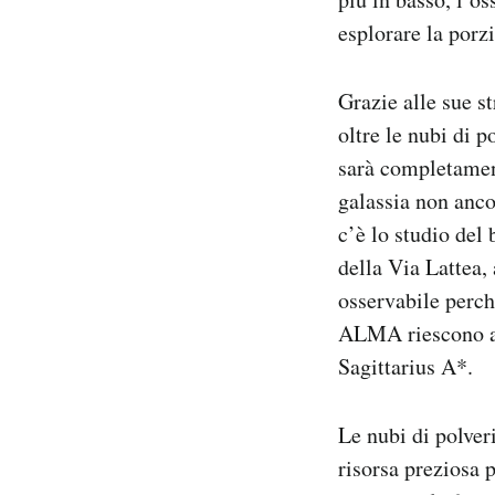
Notifiche mobile
esplorare la porzi
Regala il Post
Hai bisogno di aiuto?
Grazie alle sue s
Esci
oltre le nubi di p
sarà completament
galassia non anco
c’è lo studio de
della Via Lattea, 
osservabile perch
ALMA riescono a 
Sagittarius A*.
Le nubi di polver
risorsa preziosa p