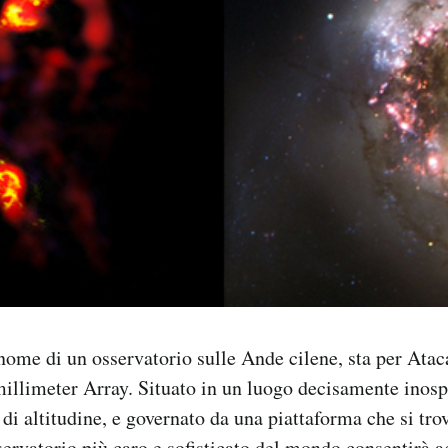
ome di un osservatorio sulle Ande cilene, sta per Ata
llimeter Array. Situato in un luogo decisamente inospi
di altitudine, e governato da una piattaforma che si tr
sservatorio più caro e sofisticato del mondo consentirà a