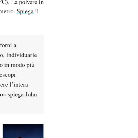
°C). La polvere in
imetro.
Spiega
il
forni a
o. Individuarle
so in modo più
lescopi
ere l’intera
so» spiega John