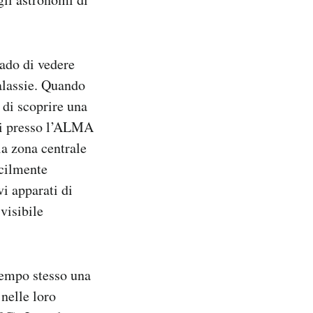
rado di vedere
galassie. Quando
 di scoprire una
ati presso l’ALMA
lla zona centrale
icilmente
i apparati di
visibile
 tempo stesso una
 nelle loro