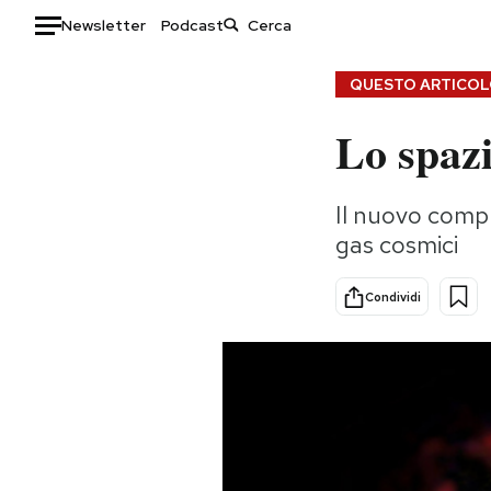
Newsletter
Podcast
Auto
QUESTO ARTICOLO
Lo spazi
HOME
Italia
Moda
Il nuovo compl
Mondo
Libri
gas cosmici
Politica
Consumismi
Tecnologia
Storie/Idee
Condividi
Internet
Ok Boomer!
Scienza
Media
Cultura
Europa
Economia
Altrecose
Sport
Mondiali calcio 2026