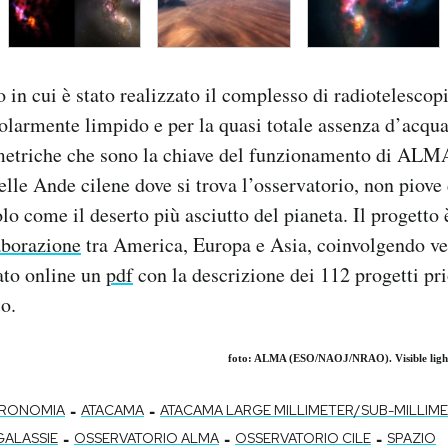
 in cui è stato realizzato il complesso di radiotelescopi
icolarmente limpido e per la quasi totale assenza d’acqu
metriche che sono la chiave del funzionamento di ALM
elle Ande cilene dove si trova l’osservatorio, non piove 
lo come il deserto più asciutto del pianeta. Il progetto 
aborazione
tra America, Europa e Asia, coinvolgendo ven
ato online un
pdf
con la descrizione dei 112 progetti prio
o.
foto: ALMA (ESO/NAOJ/NRAO). Visible light
-
-
RONOMIA
ATACAMA
ATACAMA LARGE MILLIMETER/SUB-MILLIME
-
-
-
GALASSIE
OSSERVATORIO ALMA
OSSERVATORIO CILE
SPAZIO