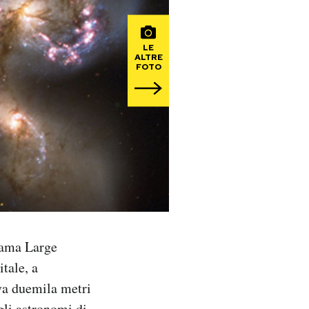
LE
ALTRE
FOTO
cama Large
tale, a
ova duemila metri
gli astronomi di