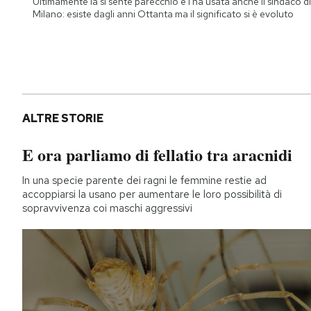
Ultimamente la si sente parecchio e l'ha usata anche il sindaco di
Milano: esiste dagli anni Ottanta ma il significato si è evoluto
ALTRE STORIE
E ora parliamo di fellatio tra aracnidi
In una specie parente dei ragni le femmine restie ad
accoppiarsi la usano per aumentare le loro possibilità di
sopravvivenza coi maschi aggressivi