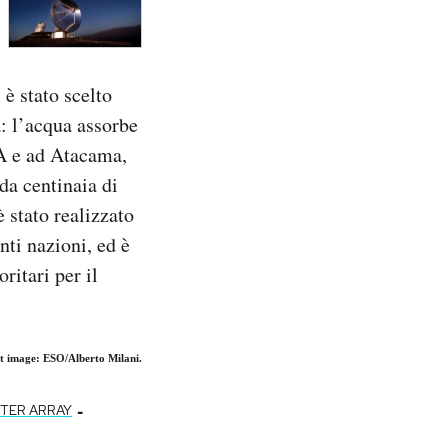
 è stato scelto
a: l’acqua assorbe
A e ad Atacama,
da centinaia di
è stato realizzato
ti nazioni, ed è
ritari per il
 image: ESO/Alberto Milani.
-
TER ARRAY