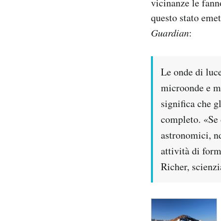
vicinanze le fann
questo stato emet
Guardian
:
Le onde di luce
microonde e mi
significa che g
completo. «Se 
astronomici, n
attività di for
Richer, scienzi