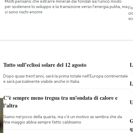
Molti pensano che estrarre minerali dai fondali sia l'unico modo
per sostenere lo sviluppo e la transizione verso l'energia pulita, ma
Fo
ci sono rischi enormi
ci
sc
Tutto sull’eclissi solare del 12 agosto
L
Dopo quasi trent'anni, sarà la prima totale nell'Europa continentale
e sarà parzialmente visibile anche in Italia
L
C’è sempre meno tregua tra un’ondata di calore e
U
l’altra
Siamo nel picco della quarta, ma c'è un motivo se sembra che da
G
fine maggio abbia sempre fatto caldissimo
q