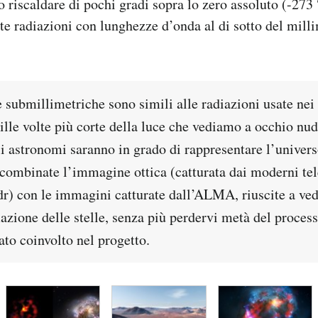
o riscaldare di pochi gradi sopra lo zero assoluto (-273 
te radiazioni con lunghezze d’onda al di sotto del mill
 submillimetriche sono simili alle radiazioni usate nei 
lle volte più corte della luce che vediamo a occhio nud
li astronomi saranno in grado di rappresentare l’univer
combinate l’immagine ottica (catturata dai moderni te
dr) con le immagini catturate dall’ALMA, riuscite a ved
mazione delle stelle, senza più perdervi metà del proces
ato coinvolto nel progetto.