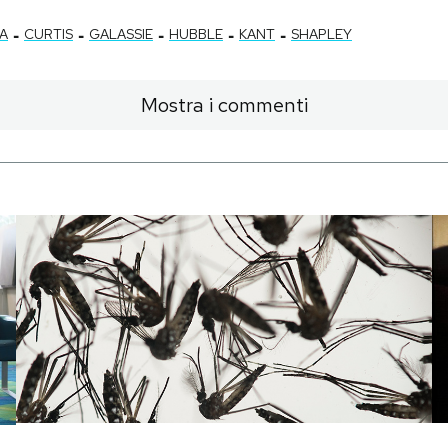
-
-
-
-
-
A
CURTIS
GALASSIE
HUBBLE
KANT
SHAPLEY
Mostra i commenti