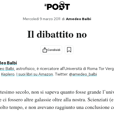
Mercoledì 9 marzo 2011
di
Amedeo Balbi
Il dibattito no
Condividi
eo Balbi
o Balbi
, astrofisico, è ricercatore all'Università di Roma Tor Verga
è
Keplero
.
I suoi libri su Amazon
. Twitter:
@amedeo_balbi
ntesimo secolo, non si sapeva quanto fosse grande l’uni
ci fossero altre galassie oltre alla nostra. Scienziati (e 
olto tempo, e non avevano raggiunto una conclusione c