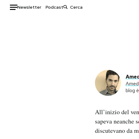
Newsletter
Podcast
Auto
HOME
Italia
Moda
Mondo
Libri
Politica
Consumismi
Amed
Tecnologia
Storie/Idee
Amede
Internet
Ok Boomer!
blog 
Scienza
Media
Cultura
Europa
All’inizio del ve
Economia
Altrecose
sapeva neanche se 
Sport
Mondiali calcio 2026
discutevano da m