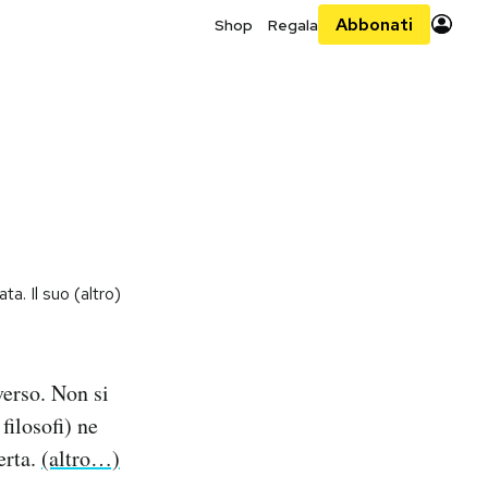
Abbonati
Shop
Regala
ta. Il suo (altro)
verso. Non si
filosofi) ne
erta.
(altro…)