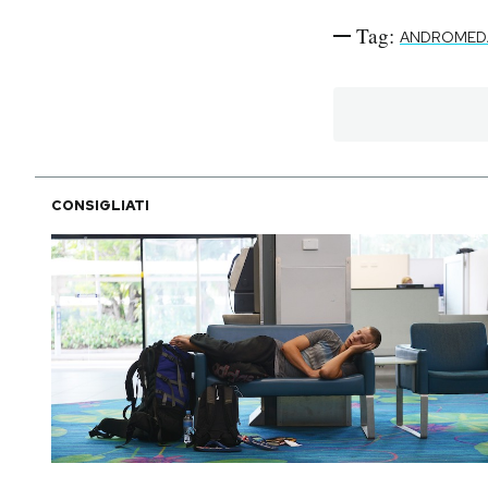
Tag:
ANDROMED
PODCAST
NEWSLETTER
I MIEI PREFERITI
CONSIGLIATI
SHOP
CALENDARIO
AREA PERSONALE
Area Personale
Newsletter