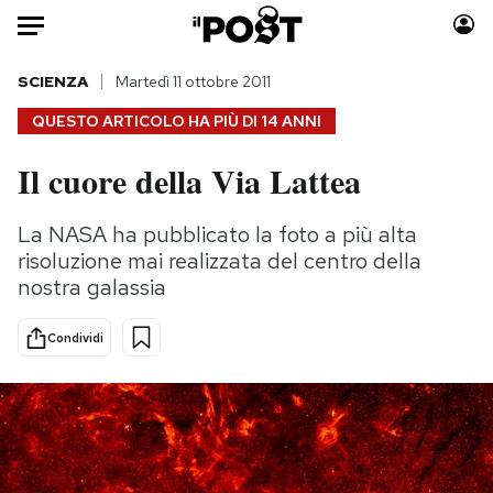
Auto
SCIENZA
Martedì 11 ottobre 2011
QUESTO ARTICOLO HA PIÙ DI
14 ANNI
HOME
Il cuore della Via Lattea
Italia
Moda
Mondo
Libri
La NASA ha pubblicato la foto a più alta
Politica
Consumismi
risoluzione mai realizzata del centro della
Tecnologia
Storie/Idee
nostra galassia
Internet
Ok Boomer!
Condividi
Scienza
Media
Cultura
Europa
Economia
Altrecose
Sport
Mondiali calcio 2026