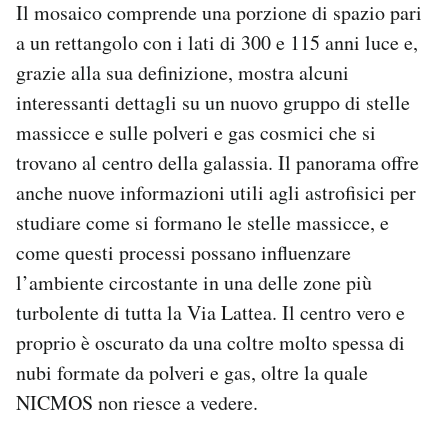
Il mosaico comprende una porzione di spazio pari
Notifiche mobile
a un rettangolo con i lati di 300 e 115 anni luce e,
Regala il Post
Hai bisogno di aiuto?
grazie alla sua definizione, mostra alcuni
Esci
interessanti dettagli su un nuovo gruppo di stelle
massicce e sulle polveri e gas cosmici che si
trovano al centro della galassia. Il panorama offre
anche nuove informazioni utili agli astrofisici per
studiare come si formano le stelle massicce, e
come questi processi possano influenzare
l’ambiente circostante in una delle zone più
turbolente di tutta la Via Lattea. Il centro vero e
proprio è oscurato da una coltre molto spessa di
nubi formate da polveri e gas, oltre la quale
NICMOS non riesce a vedere.