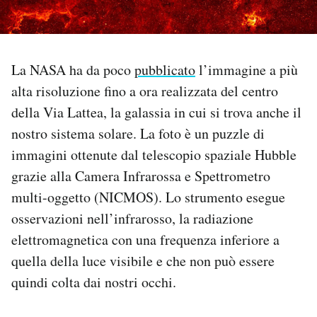
PODCAST
La NASA ha da poco
pubblicato
l’immagine a più
NEWSLETTER
alta risoluzione fino a ora realizzata del centro
della Via Lattea, la galassia in cui si trova anche il
I MIEI PREFERITI
nostro sistema solare. La foto è un puzzle di
immagini ottenute dal telescopio spaziale Hubble
SHOP
grazie alla Camera Infrarossa e Spettrometro
multi-oggetto (NICMOS). Lo strumento esegue
CALENDARIO
osservazioni nell’infrarosso, la radiazione
elettromagnetica con una frequenza inferiore a
quella della luce visibile e che non può essere
AREA PERSONALE
quindi colta dai nostri occhi.
Area Personale
Newsletter