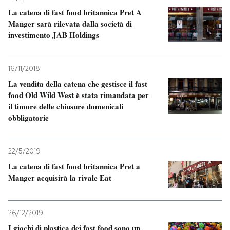
La catena di fast food britannica Pret A
PODCAST
Manger sarà rilevata dalla società di
investimento JAB Holdings
NEWSLETTER
16/11/2018
La vendita della catena che gestisce il fast
I MIEI PREFERITI
food Old Wild West è stata rimandata per
il timore delle chiusure domenicali
obbligatorie
SHOP
22/5/2019
CALENDARIO
La catena di fast food britannica Pret a
Manger acquisirà la rivale Eat
AREA PERSONALE
Entra
26/12/2019
I giochi di plastica dei fast food sono un