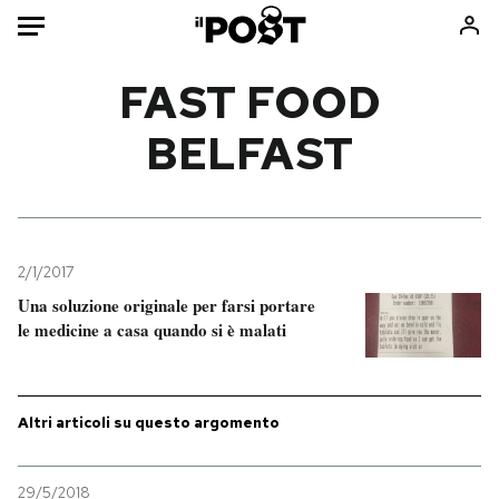
Auto
FAST FOOD
BELFAST
HOME
Italia
Moda
Mondo
Libri
Politica
Consumismi
2/1/2017
Tecnologia
Storie/Idee
Una soluzione originale per farsi portare
Internet
Ok Boomer!
le medicine a casa quando si è malati
Scienza
Media
Cultura
Europa
Economia
Altrecose
Altri articoli su questo argomento
Sport
Mondiali calcio 2026
29/5/2018