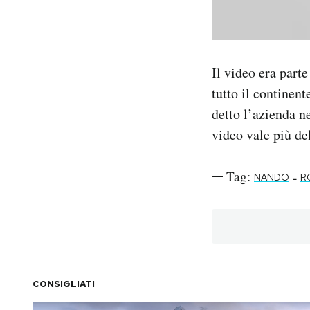
Il video era part
tutto il continen
detto l’azienda n
video vale più del
Tag:
-
NANDO
R
CONSIGLIATI