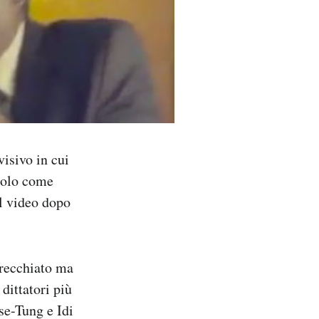
visivo in cui
dolo come
il video dopo
arecchiato ma
dittatori più
e-Tung e Idi