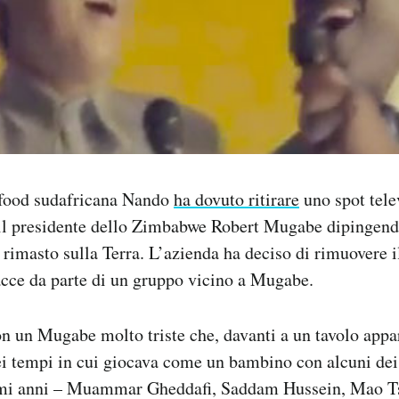
t food sudafricana Nando
ha dovuto ritirare
uno spot tele
 il presidente dello Zimbabwe Robert Mugabe dipingen
e rimasto sulla Terra. L’azienda ha deciso di rimuovere 
acce da parte di un gruppo vicino a Mugabe.
on un Mugabe molto triste che, davanti a un tavolo app
ei tempi in cui giocava come un bambino con alcuni dei 
imi anni – Muammar Gheddafi, Saddam Hussein, Mao Ts