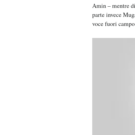
Amin – mentre di
Notifiche mobile
Regala il Post
parte invece Muga
Hai bisogno di aiuto?
voce fuori campo
Esci