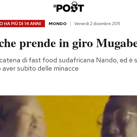
 HA PIÙ DI
14 ANNI
MONDO
Venerdì 2 dicembre 2011
 che prende in giro Mugab
 catena di fast food sudafricana Nando, ed è 
po aver subito delle minacce