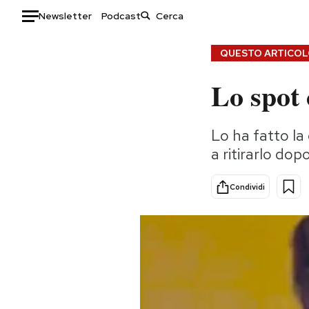
Newsletter
Podcast
Auto
QUESTO ARTICOLO
Lo spot
HOME
Italia
Moda
Lo ha fatto la
Mondo
Libri
a ritirarlo do
Politica
Consumismi
Tecnologia
Storie/Idee
Condividi
Internet
Ok Boomer!
Scienza
Media
Cultura
Europa
Economia
Altrecose
Sport
Mondiali calcio 2026