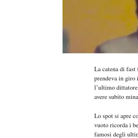
PODCAST
NEWSLETTER
I MIEI PREFERITI
La catena di fas
SHOP
prendeva in giro
l’ultimo dittator
CALENDARIO
avere subito min
AREA PERSONALE
Lo spot si apre c
vuoto ricorda i b
Area Personale
famosi degli ult
Newsletter