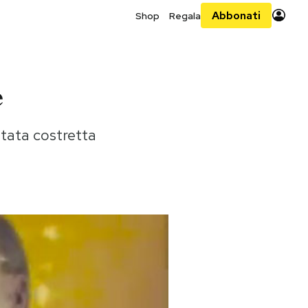
Abbonati
Shop
Regala
e
stata costretta