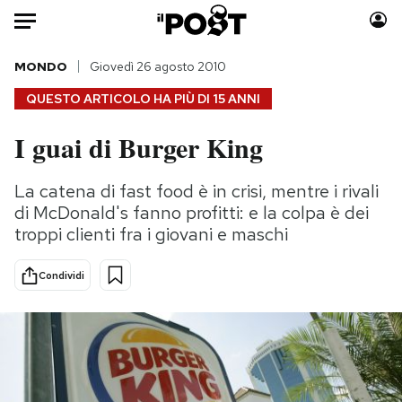
Auto
MONDO
Giovedì 26 agosto 2010
QUESTO ARTICOLO HA PIÙ DI
15 ANNI
HOME
I guai di Burger King
Italia
Moda
Mondo
Libri
La catena di fast food è in crisi, mentre i rivali
Politica
Consumismi
di McDonald's fanno profitti: e la colpa è dei
Tecnologia
Storie/Idee
troppi clienti fra i giovani e maschi
Internet
Ok Boomer!
Condividi
Scienza
Media
Cultura
Europa
Economia
Altrecose
Sport
Mondiali calcio 2026