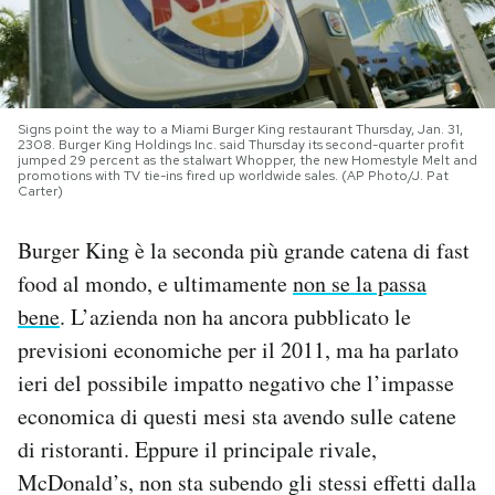
PODCAST
NEWSLETTER
Signs point the way to a Miami Burger King restaurant Thursday, Jan. 31,
2308. Burger King Holdings Inc. said Thursday its second-quarter profit
jumped 29 percent as the stalwart Whopper, the new Homestyle Melt and
promotions with TV tie-ins fired up worldwide sales. (AP Photo/J. Pat
I MIEI PREFERITI
Carter)
Burger King è la seconda più grande catena di fast
SHOP
food al mondo, e ultimamente
non se la passa
bene
. L’azienda non ha ancora pubblicato le
CALENDARIO
previsioni economiche per il 2011, ma ha parlato
ieri del possibile impatto negativo che l’impasse
AREA PERSONALE
economica di questi mesi sta avendo sulle catene
di ristoranti. Eppure il principale rivale,
Area Personale
McDonald’s, non sta subendo gli stessi effetti dalla
Newsletter