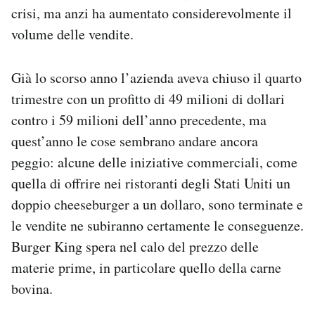
crisi, ma anzi ha aumentato considerevolmente il
Notifiche mobile
Regala il Post
volume delle vendite.
Hai bisogno di aiuto?
Esci
Già lo scorso anno l’azienda aveva chiuso il quarto
trimestre con un profitto di 49 milioni di dollari
contro i 59 milioni dell’anno precedente, ma
quest’anno le cose sembrano andare ancora
peggio: alcune delle iniziative commerciali, come
quella di offrire nei ristoranti degli Stati Uniti un
doppio cheeseburger a un dollaro, sono terminate e
le vendite ne subiranno certamente le conseguenze.
Burger King spera nel calo del prezzo delle
materie prime, in particolare quello della carne
bovina.