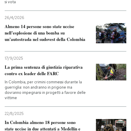
si vota
PODCAST
26/4/2026
Almeno 14 persone sono state uccise
NEWSLETTER
nell’esplosione di una bomba su
un’autostrada nel sudovest della Colombia
I MIEI PREFERITI
17/9/2025
La prima sentenza di giustizia riparativa
SHOP
contro ex leader delle FARC
In Colombia, per crimini commessi durante la
guerriglia: non andranno in prigione ma
CALENDARIO
dovranno impegnarsi in progetti a favore delle
vittime
AREA PERSONALE
22/8/2025
Entra
In Colombia almeno 18 persone sono
state uccise in due attentati a Medellín e