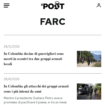
Auto
FARC
HOME
Italia
Moda
Mondo
Libri
28/5/2026
Politica
Consumismi
In Colombia decine di guerriglieri sono
morti in scontri tra due gruppi armati
Tecnologia
Storie/Idee
locali
Internet
Ok Boomer!
Scienza
Media
28/4/2026
Cultura
Europa
In Colombia gli attacchi dei gruppi armati
Economia
Altrecose
sono i più intensi da anni
Sport
Mondiali calcio 2026
Mentre il presidente Gustavo Petro aveva
promesso di pacificare il paese, e tra un mese