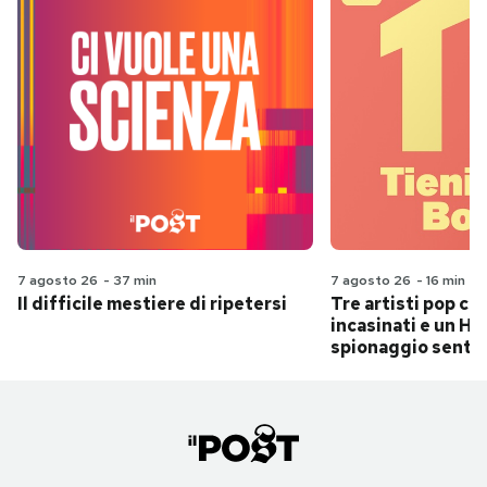
7 agosto 26
-
37 min
7 agosto 26
-
16 min
Il difficile mestiere di ripetersi
Tre artisti pop ch
incasinati e un Hit
spionaggio senti