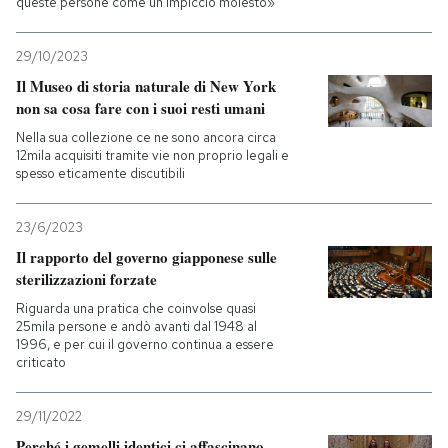
queste persone come un impiccio molesto»
29/10/2023
Il Museo di storia naturale di New York
non sa cosa fare con i suoi resti umani
Nella sua collezione ce ne sono ancora circa
12mila acquisiti tramite vie non proprio legali e
spesso eticamente discutibili
23/6/2023
Il rapporto del governo giapponese sulle
sterilizzazioni forzate
Riguarda una pratica che coinvolse quasi
25mila persone e andò avanti dal 1948 al
1996, e per cui il governo continua a essere
criticato
29/11/2022
Perché i gemelli identici ci affascinano