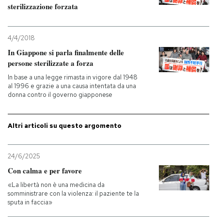
sterilizzazione forzata
PODCAST
4/4/2018
In Giappone si parla finalmente delle
NEWSLETTER
persone sterilizzate a forza
In base a una legge rimasta in vigore dal 1948
I MIEI PREFERITI
al 1996 e grazie a una causa intentata da una
donna contro il governo giapponese
SHOP
Altri articoli su questo argomento
CALENDARIO
24/6/2025
Con calma e per favore
AREA PERSONALE
«La libertà non è una medicina da
somministrare con la violenza: il paziente te la
Entra
sputa in faccia»