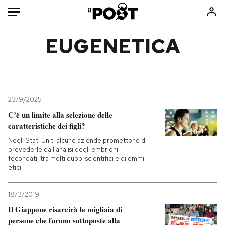
Auto
EUGENETICA
HOME
Italia
Moda
Mondo
Libri
23/9/2025
Politica
Consumismi
C’è un limite alla selezione delle
caratteristiche dei figli?
Tecnologia
Storie/Idee
Negli Stati Uniti alcune aziende promettono di
Internet
Ok Boomer!
prevederle dall’analisi degli embrioni
Scienza
Media
fecondati, tra molti dubbi scientifici e dilemmi
etici
Cultura
Europa
Economia
Altrecose
18/3/2019
Sport
Mondiali calcio 2026
Il Giappone risarcirà le migliaia di
persone che furono sottoposte alla