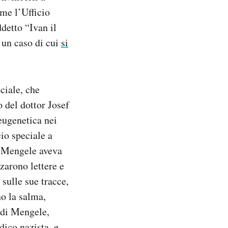
ome l’Ufficio
detto “Ivan il
 un caso di cui
si
ciale, che
o del dottor Josef
eugenetica nei
io speciale a
za Mengele aveva
zzarono lettere e
sulle sue tracce,
no la salma,
 di Mengele,
dico nazista, e