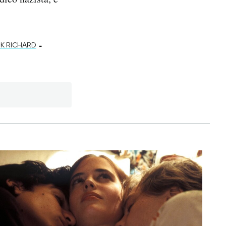
-
K RICHARD