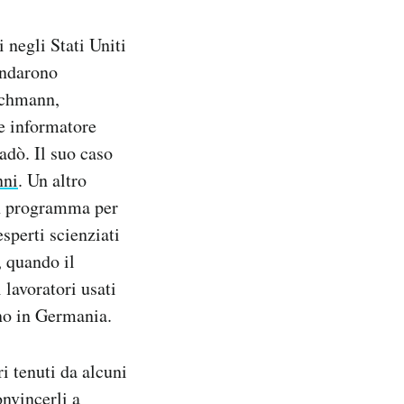
i negli Stati Uniti
 andarono
ichmann,
me informatore
adò. Il suo caso
nni
. Un altro
un programma per
esperti scienziati
, quando il
 lavoratori usati
rno in Germania.
i tenuti da alcuni
onvincerli a