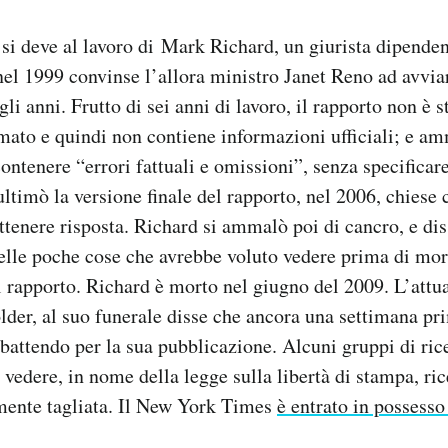
 si deve al lavoro di Mark Richard, un giurista dipende
 nel 1999 convinse l’allora ministro Janet Reno ad avvia
i anni. Frutto di sei anni di lavoro, il rapporto non è 
ato e quindi non contiene informazioni ufficiali; e am
contenere “errori fattuali e omissioni”, senza specificar
timò la versione finale del rapporto, nel 2006, chiese 
ttenere risposta. Richard si ammalò poi di cancro, e dis
elle poche cose che avrebbe voluto vedere prima di mori
 rapporto. Richard è morto nel giugno del 2009. L’attua
older, al suo funerale disse che ancora una settimana pr
 battendo per la sua pubblicazione. Alcuni gruppi di ri
o vedere, in nome della legge sulla libertà di stampa, r
mente tagliata. Il New York Times
è entrato in possesso