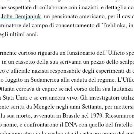
ne sospettate di collaborare con i nazisti, e dettaglia c
ò
John Demjanjuk
, un pensionato americano, per il cosid
erminatore del campo di concentramento di Treblinka, in
gli ultimi anni.
rmente curioso riguarda un funzionario dell’Ufficio spe
 in un cassetto della sua scrivania un pezzo dello scalp
o e ufficiale nazista responsabile degli esperimenti di 
o fuggito in Sudamerica alla caduta del regime. L’Uffic
ttanta cercava di capire se nel corso della sua latitan
Stati Uniti e se era ancora vivo. Gli investigatori utili
nte scritti da Mengele negli anni Settanta, per mettersi 
alla sua morte, avvenuta in Brasile nel 1979. Riesumaro
so nome, e confrontarono il DNA con quello del fratello
nclusione che sia lo scalpo che il cadavere erano del me