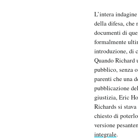
L’intera indagine
della difesa, che
documenti di quegl
formalmente ultim
introduzione, di 
Quando Richard ul
pubblico, senza o
parenti che una d
pubblicazione del
giustizia, Eric H
Richards si stava
chiesto di poterl
versione pesante
integrale
.