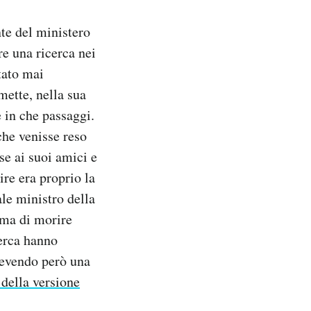
nte del ministero
re una ricerca nei
stato mai
mette, nella sua
e in che passaggi.
che venisse reso
se ai suoi amici e
re era proprio la
le ministro della
ima di morire
cerca hanno
icevendo però una
 della versione