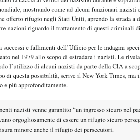
ndiale, mostrando come ad alcuni funzionari nazisti e
e offerto rifugio negli Stati Uniti, aprendo la strada a 
re nazioni riguardo il trattamento di questi criminali d
 successi e fallimenti dell’Ufficio per le indagini speci
reato nel 1979 allo scopo di estradare i nazisti. Le rivel
do l’utilizzo di alcuni nazisti da parte della CIA a scop
po di questa possibilità, scrive il New York Times, ma i
 e più approfonditamente.
enti nazisti venne garantito “un ingresso sicuro nel pae
vano orgogliosamente di essere un rifugio sicuro perseg
sura minore anche il rifugio dei persecutori.