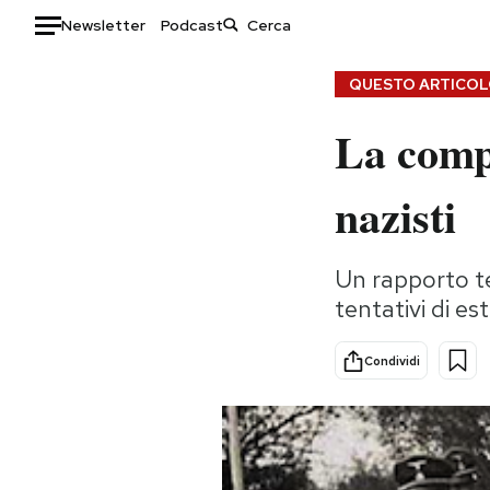
Newsletter
Podcast
Auto
QUESTO ARTICOLO
La compl
HOME
Italia
Moda
nazisti
Mondo
Libri
Politica
Consumismi
Un rapporto te
Tecnologia
Storie/Idee
tentativi di est
Internet
Ok Boomer!
Scienza
Media
Condividi
Cultura
Europa
Economia
Altrecose
Sport
Mondiali calcio 2026