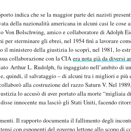
pporto indica che se la maggior parte dei nazisti present
ivata della nazionalità americana in alcuni casi le cose
to Von Bolschwing, amico e collaboratore di Adolph E
ani per sterminare gli ebrei, nel 1954 finì a lavorare co
il ministero della giustizia lo scoprì, nel 1981, lo estr
 sua collaborazione con la CIA
era nota già da diversi a
ziato Arthur L. Rudolph, fu ingaggiato nell’ambito di 
e, quindi, il salvataggio – di alcuni tra i migliori e più 
collaborò alla costruzione del razzo Saturn V. Nel 1989
ustizia lo accusò di aver portato alla morte “migliaia di
 disse innocente ma lasciò gli Stati Uniti, facendo rito
imenti. Il rapporto documenta il fallimento degli incontr
itensi con esponenti del governo lettone allo scopo di c