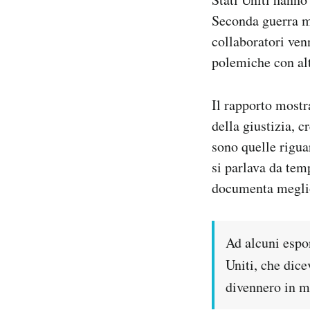
Notifiche mobile
Seconda guerra mo
Regala il Post
collaboratori venn
Hai bisogno di aiuto?
polemiche con alt
Esci
Il rapporto mostra
della giustizia, c
sono quelle riguar
si parlava da tem
documenta meglio
Ad alcuni espon
Uniti, che dice
divennero in mi