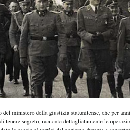
 del ministero della giustizia statunitense, che per anni
 di tenere segreto, racconta dettagliatamente le operazio
 dato la caccia ai vertici del nazismo durante e soprattu