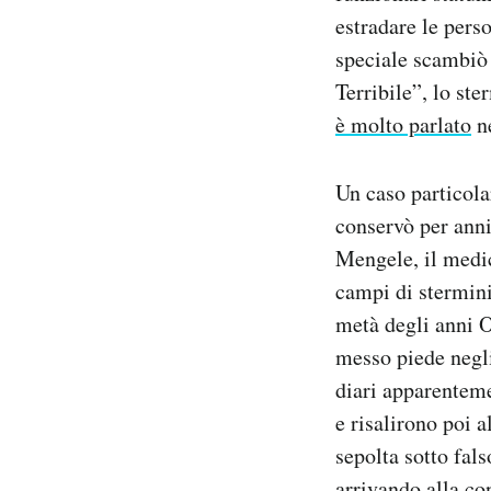
estradare le perso
speciale scambi
Terribile”, lo st
è molto parlato
ne
Un caso particola
conservò per anni
Mengele, il medic
campi di stermini
metà degli anni O
messo piede negli 
diari apparenteme
e risalirono poi 
sepolta sotto fal
arrivando alla co