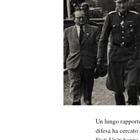
PODCAST
NEWSLETTER
I MIEI PREFERITI
SHOP
CALENDARIO
AREA PERSONALE
Un lungo rapporto
Area Personale
difesa ha cercato
Newsletter
Stati Uniti hanno