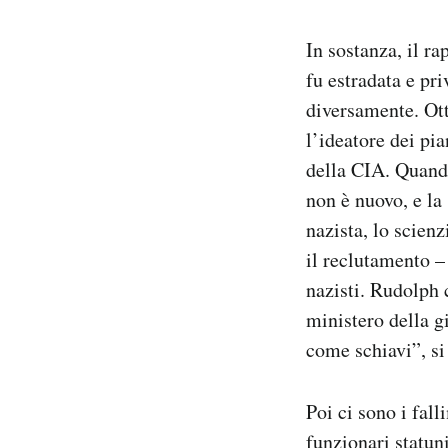
In sostanza, il ra
fu estradata e pr
diversamente. Ot
l’ideatore dei pi
della CIA. Quando 
non è nuovo, e la
nazista, lo scien
il reclutamento – 
nazisti. Rudolph 
ministero della gi
come schiavi”, si
Poi ci sono i fall
funzionari statun