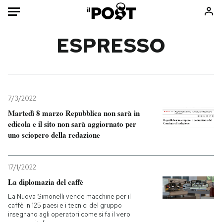
Auto
ESPRESSO
HOME
Italia
Moda
Mondo
Libri
7/3/2022
Politica
Consumismi
Martedì 8 marzo Repubblica non sarà in
edicola e il sito non sarà aggiornato per
Tecnologia
Storie/Idee
uno sciopero della redazione
Internet
Ok Boomer!
Scienza
Media
17/1/2022
Cultura
Europa
La diplomazia del caffè
Economia
Altrecose
La Nuova Simonelli vende macchine per il
Sport
Mondiali calcio 2026
caffè in 125 paesi e i tecnici del gruppo
insegnano agli operatori come si fa il vero