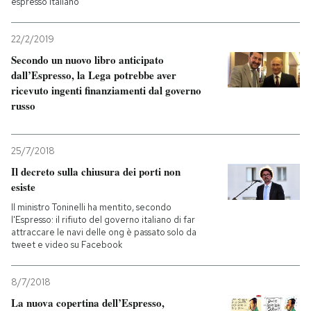
espresso italiano
PODCAST
22/2/2019
Secondo un nuovo libro anticipato
dall’Espresso, la Lega potrebbe aver
NEWSLETTER
ricevuto ingenti finanziamenti dal governo
russo
I MIEI PREFERITI
25/7/2018
SHOP
Il decreto sulla chiusura dei porti non
esiste
Il ministro Toninelli ha mentito, secondo
CALENDARIO
l'Espresso: il rifiuto del governo italiano di far
attraccare le navi delle ong è passato solo da
tweet e video su Facebook
AREA PERSONALE
8/7/2018
Entra
La nuova copertina dell’Espresso,