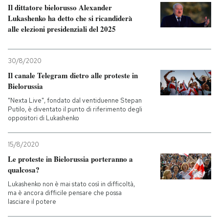
Il dittatore bielorusso Alexander
Lukashenko ha detto che si ricandiderà
PODCAST
alle elezioni presidenziali del 2025
NEWSLETTER
30/8/2020
Il canale Telegram dietro alle proteste in
I MIEI PREFERITI
Bielorussia
"Nexta Live", fondato dal ventiduenne Stepan
Putilo, è diventato il punto di riferimento degli
SHOP
oppositori di Lukashenko
15/8/2020
CALENDARIO
Le proteste in Bielorussia porteranno a
qualcosa?
AREA PERSONALE
Lukashenko non è mai stato così in difficoltà,
ma è ancora difficile pensare che possa
Entra
lasciare il potere