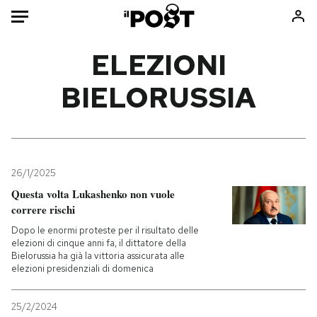
Auto
ELEZIONI
BIELORUSSIA
HOME
Italia
Moda
Mondo
Libri
Politica
Consumismi
26/1/2025
Tecnologia
Storie/Idee
Questa volta Lukashenko non vuole
Internet
Ok Boomer!
correre rischi
Scienza
Media
Dopo le enormi proteste per il risultato delle
Cultura
Europa
elezioni di cinque anni fa, il dittatore della
Bielorussia ha già la vittoria assicurata alle
Economia
Altrecose
elezioni presidenziali di domenica
Sport
Mondiali calcio 2026
25/2/2024