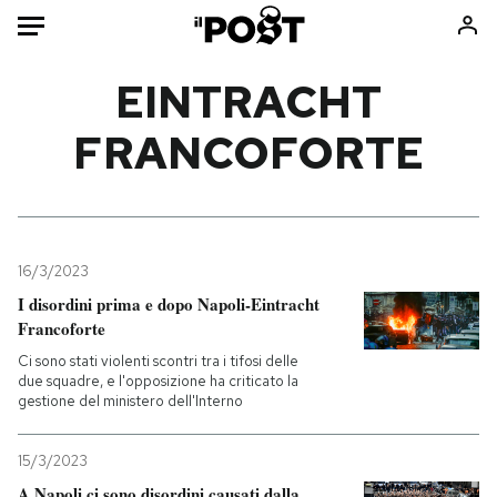
Auto
EINTRACHT
FRANCOFORTE
HOME
Italia
Moda
Mondo
Libri
Politica
Consumismi
16/3/2023
Tecnologia
Storie/Idee
I disordini prima e dopo Napoli-Eintracht
Internet
Ok Boomer!
Francoforte
Scienza
Media
Ci sono stati violenti scontri tra i tifosi delle
Cultura
Europa
due squadre, e l'opposizione ha criticato la
gestione del ministero dell'Interno
Economia
Altrecose
Sport
Mondiali calcio 2026
15/3/2023
A Napoli ci sono disordini causati dalla