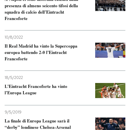
presenza di almeno seicento tifosi della
squadra di calcio dell’Eintracht
PODCAST
Francoforte
NEWSLETTER
10/8/2022
Il Real Madrid ha vinto la Supercoppa
I MIEI PREFERITI
europea battendo 2-0 l’Eintracht
Francoforte
SHOP
18/5/2022
L’Eintracht Francoforte ha vinto
CALENDARIO
l’Europa League
AREA PERSONALE
9/5/2019
Entra
La finale di Europa League sarà il
“derby” londinese Chelsea-Arsenal