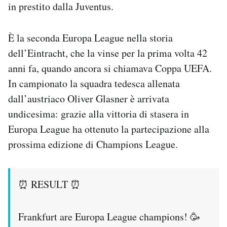
in prestito dalla Juventus.
Notifiche mobile
Regala il Post
Hai bisogno di aiuto?
È la seconda Europa League nella storia
Esci
dell’Eintracht, che la vinse per la prima volta 42
anni fa, quando ancora si chiamava Coppa UEFA.
In campionato la squadra tedesca allenata
dall’austriaco Oliver Glasner è arrivata
undicesima: grazie alla vittoria di stasera in
Europa League ha ottenuto la partecipazione alla
prossima edizione di Champions League.
⏰ RESULT ⏰
Frankfurt are Europa League champions! 🥳