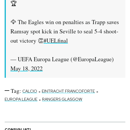
🏆
🦅 The Eagles win on penalties as Trapp saves
Ramsay spot kick in Seville to seal 5-4 shoot-
out victory 👏
#UELfinal
— UEFA Europa League (@EuropaLeague)
May 18, 2022
Tag:
-
-
CALCIO
EINTRACHT FRANCOFORTE
-
EUROPA LEAGUE
RANGERS GLASGOW
CONSIGLIATI