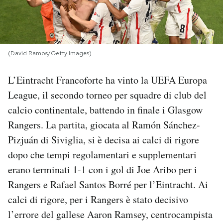
PODCAST
NEWSLETTER
(David Ramos/Getty Images)
L’Eintracht Francoforte ha vinto la UEFA Europa
I MIEI PREFERITI
League, il secondo torneo per squadre di club del
calcio continentale, battendo in finale i Glasgow
SHOP
Rangers. La partita, giocata al Ramón Sánchez-
Pizjuán di Siviglia, si è decisa ai calci di rigore
CALENDARIO
dopo che tempi regolamentari e supplementari
erano terminati 1-1 con i gol di Joe Aribo per i
Rangers e Rafael Santos Borré per l’Eintracht. Ai
AREA PERSONALE
calci di rigore, per i Rangers è stato decisivo
Area Personale
l’errore del gallese Aaron Ramsey, centrocampista
Newsletter