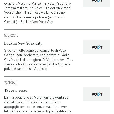
Grazie a Massimo Mantellini. Peter Gabriel »
Tom Waits from The Voice Project on Vimeo.
PODCAST
Vedi anche: - Thru these walls - Correzioni
inevitabili - Come la polvere (ancora sui
Genesis) - Back in New York City
NEWSLETTER
5/5/2010
Back in New York City
I MIEI PREFERITI
Si parla molto bene del concerto di Peter
Gabriel con l’orchestra, che è stato al Radio
City Music Hall due giorni fa Vedi anche: - Thru
SHOP
these walls - Correzioni inevitabili - Come la
polvere (ancora sui Genesis)
CALENDARIO
18/1/2011
Tappeto rosso
AREA PERSONALE
La mia posizione su Marchionne diventa da
stamattina automaticamente di cieco
Entra
appoggio senza se e senza ma, dopo aver
letto il Corriere della Sera. Agli investitori ha