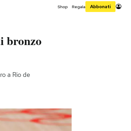
Abbonati
Shop
Regala
di bronzo
oro a Rio de