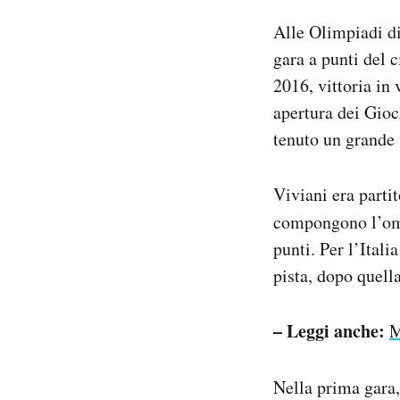
Notifiche mobile
Alle Olimpiadi d
Regala il Post
gara a punti del 
Hai bisogno di aiuto?
2016, vittoria in 
Esci
apertura dei Gioc
tenuto un grande 
Viviani era parti
compongono l’omn
punti. Per l’Ital
pista, dopo quell
– Leggi anche:
M
Nella prima gara,