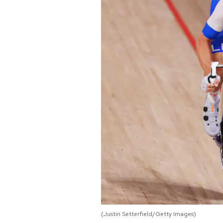
PODCAST
NEWSLETTER
I MIEI PREFERITI
SHOP
CALENDARIO
AREA PERSONALE
Area Personale
(Justin Setterfield/Getty Images)
Newsletter