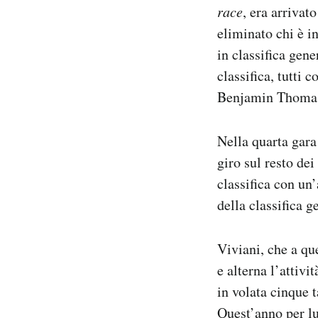
race
, era arrivat
eliminato chi è i
in classifica gen
classifica, tutti 
Benjamin Thomas, 
Nella quarta gara
giro sul resto dei
classifica con un
della classifica g
Viviani, che a qu
e alterna l’attivi
in volata cinque t
Quest’anno per lui