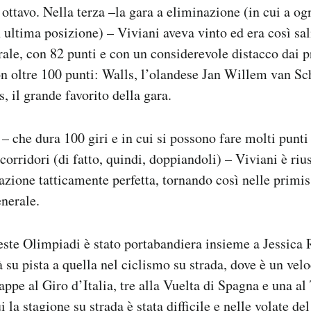
o ottavo. Nella terza –la gara a eliminazione (in cui a og
n ultima posizione) – Viviani aveva vinto ed era così sal
erale, con 82 punti e con un considerevole distacco dai p
con oltre 100 punti: Walls, l’olandese Jan Willem van Sc
il grande favorito della gara.
 – che dura 100 giri e in cui si possono fare molti punt
 corridori (di fatto, quindi, doppiandoli) – Viviani è rius
’azione tatticamente perfetta, tornando così nelle primi
enerale.
este Olimpiadi è stato portabandiera insieme a Jessica 
tà su pista a quella nel ciclismo su strada, dove è un velo
appe al Giro d’Italia, tre alla Vuelta di Spagna e una al
 la stagione su strada è stata difficile e nelle volate del