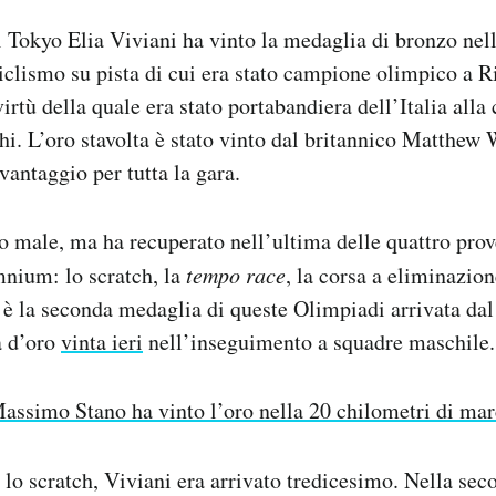
i Tokyo Elia Viviani ha vinto la medaglia di bronzo ne
ciclismo su pista di cui era stato campione olimpico a R
virtù della quale era stato portabandiera dell’Italia alla
hi. L’oro stavolta è stato vinto dal britannico Matthew 
vantaggio per tutta la gara.
to male, ma ha recuperato nell’ultima delle quattro pro
ium: lo scratch, la
tempo race
, la corsa a eliminazion
ia è la seconda medaglia di queste Olimpiadi arrivata da
a d’oro
vinta ieri
nell’inseguimento a squadre maschile.
assimo Stano ha vinto l’oro nella 20 chilometri di mar
 lo scratch, Viviani era arrivato tredicesimo. Nella sec