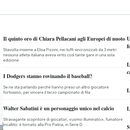
Il quinto oro di Chiara Pellacani agli Europei di nuoto
U
f
Stavolta insieme a Elisa Pizzini, nei tuffi sincronizzati da 3 metri:
nessuna atleta italiana aveva vinto così tante gare in una sola
edizione
,
L
c
I Dodgers stanno rovinando il baseball?
Se ne sta parlando perché hanno preso un altro giocatore
L
fortissimo, per vincere il terzo campionato di fila
Walter Sabatini è un personaggio unico nel calcio
L
Stravagante scopritore di giocatori, «uomo illuminato», fumatore
incallito: è tornato alla Pro Patria, in Serie D
S