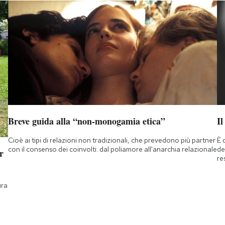
Breve guida alla “non-monogamia etica”
Il
Cioè ai tipi di relazioni non tradizionali, che prevedono più partner
È 
con il consenso dei coinvolti: dal poliamore all'anarchia relazionale
de
r
re
ura