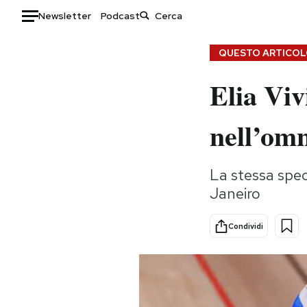
Newsletter
Podcast
Auto
QUESTO ARTICOLO
Elia Viv
HOME
Italia
Moda
nell’om
Mondo
Libri
Politica
Consumismi
La stessa speci
Tecnologia
Storie/Idee
Janeiro
Internet
Ok Boomer!
Scienza
Media
Condividi
Cultura
Europa
Economia
Altrecose
Sport
Mondiali calcio 2026