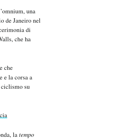
ll’omnium, una
io de Janeiro nel
 cerimonia di
Walls, che ha
ve che
e e la corsa a
l ciclismo su
cia
onda, la
tempo