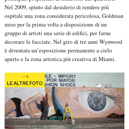
Notifiche mobile
Nel 2009, spinto dal desiderio di rendere più
Regala il Post
ospitale una zona considerata pericolosa, Goldman
Hai bisogno di aiuto?
mise per la prima volta a disposizione di un
Esci
gruppo di artisti una serie di edifici, per farne
decorare le facciate. Nel giro di tre anni Wynwood
è diventata un’esposizione permanente a cielo
aperto e la zona artistica più creativa di Miami.