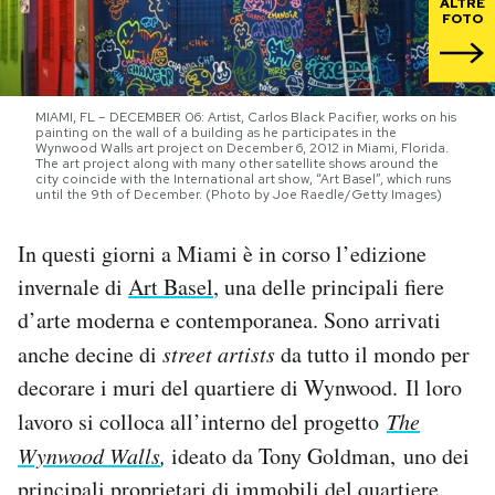
ALTRE
FOTO
PODCAST
NEWSLETTER
MIAMI, FL – DECEMBER 06: Artist, Carlos Black Pacifier, works on his
painting on the wall of a building as he participates in the
Wynwood Walls art project on December 6, 2012 in Miami, Florida.
The art project along with many other satellite shows around the
city coincide with the International art show, “Art Basel”, which runs
I MIEI PREFERITI
until the 9th of December. (Photo by Joe Raedle/Getty Images)
In questi giorni a Miami è in corso l’edizione
SHOP
invernale di
Art Basel
, una delle principali fiere
d’arte moderna e contemporanea. Sono arrivati
CALENDARIO
anche decine di
street artists
da tutto il mondo per
decorare i muri del quartiere di Wynwood. Il loro
AREA PERSONALE
lavoro si colloca all’interno del progetto
The
Wynwood Walls
,
ideato da Tony Goldman, uno dei
Area Personale
Newsletter
principali proprietari di immobili del quartiere.