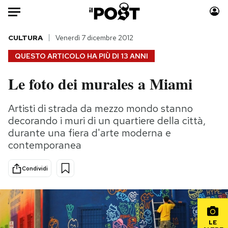
Auto
CULTURA
Venerdì 7 dicembre 2012
QUESTO ARTICOLO HA PIÙ DI
13 ANNI
HOME
Le foto dei murales a Miami
Italia
Moda
Mondo
Libri
Artisti di strada da mezzo mondo stanno
Politica
Consumismi
decorando i muri di un quartiere della città,
Tecnologia
Storie/Idee
durante una fiera d'arte moderna e
contemporanea
Internet
Ok Boomer!
Scienza
Media
Condividi
Cultura
Europa
Economia
Altrecose
Sport
Mondiali calcio 2026
LE