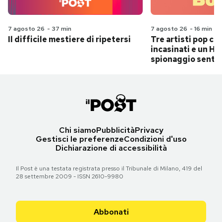
7 agosto 26
-
37 min
7 agosto 26
-
16 min
Il difficile mestiere di ripetersi
Tre artisti pop ch
incasinati e un Hit
spionaggio senti
Chi siamo
Pubblicità
Privacy
Gestisci le preferenze
Condizioni d'uso
Dichiarazione di accessibilità
Il Post è una testata registrata presso il Tribunale di Milano, 419 del
28 settembre 2009 - ISSN 2610-9980
Abbonati