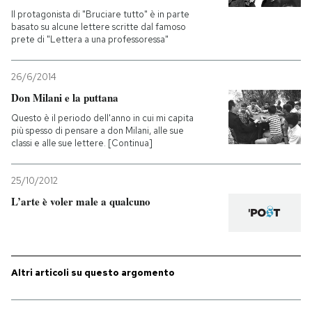
Il protagonista di "Bruciare tutto" è in parte
basato su alcune lettere scritte dal famoso
PODCAST
prete di "Lettera a una professoressa"
NEWSLETTER
26/6/2014
Don Milani e la puttana
Questo è il periodo dell'anno in cui mi capita
I MIEI PREFERITI
più spesso di pensare a don Milani, alle sue
classi e alle sue lettere. [Continua]
SHOP
25/10/2012
L’arte è voler male a qualcuno
CALENDARIO
AREA PERSONALE
Altri articoli su questo argomento
Entra