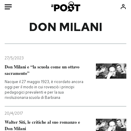
Auto
DON MILANI
HOME
Italia
Moda
Mondo
Libri
27/5/2023
Politica
Consumismi
Don Milani e “la scuola come un ottavo
sacramento”
Tecnologia
Storie/Idee
Nacque il 27 maggio 1923, è ricordato ancora
Internet
Ok Boomer!
oggi per il modo in cui rovesciò i principi
Scienza
Media
pedagogici prevalenti e per la sua
rivoluzionaria scuola di Barbiana
Cultura
Europa
Economia
Altrecose
20/4/2017
Sport
Mondiali calcio 2026
Walter Siti, le critiche al suo romanzo e
Don Milani