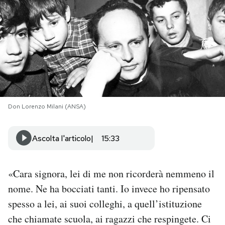
PODCAST
NEWSLETTER
I MIEI PREFERITI
Don Lorenzo Milani (ANSA)
SHOP
Ascolta l'articolo
15:33
CALENDARIO
«Cara signora, lei di me non ricorderà nemmeno il
AREA PERSONALE
nome. Ne ha bocciati tanti. Io invece ho ripensato
spesso a lei, ai suoi colleghi, a quell’istituzione
Area Personale
che chiamate scuola, ai ragazzi che respingete. Ci
Newsletter