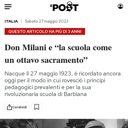
Auto
ITALIA
Sabato 27 maggio 2023
QUESTO ARTICOLO HA PIÙ DI
3 ANNI
HOME
Don Milani e “la scuola come
Italia
Moda
un ottavo sacramento”
Mondo
Libri
Politica
Consumismi
Nacque il 27 maggio 1923, è ricordato ancora
Tecnologia
Storie/Idee
oggi per il modo in cui rovesciò i principi
Internet
Ok Boomer!
pedagogici prevalenti e per la sua
Scienza
Media
rivoluzionaria scuola di Barbiana
Cultura
Europa
Economia
Altrecose
Condividi
Sport
Mondiali calcio 2026