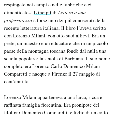
respingete nei campi e nelle fabbriche e ci
Notifiche mobile
Regala il Post
dimenticate».
L’incipit
di
Lettera a una
Hai bisogno di aiuto?
professoressa
è forse uno dei più conosciuti della
Esci
recente letteratura italiana. Il libro l’aveva scritto
don Lorenzo Milani, con otto suoi allievi. Era un
prete, un maestro e un educatore che in un piccolo
paese della montagna toscana fondò dal nulla una
scuola popolare: la scuola di Barbiana. Il suo nome
completo era Lorenzo Carlo Domenico Milani
Comparetti e nacque a Firenze il 27 maggio di
cent’anni fa.
Lorenzo Milani apparteneva a una laica, ricca e
raffinata famiglia fiorentina. Era pronipote del
filologo Domenico Comparetti, e figlio di un colto