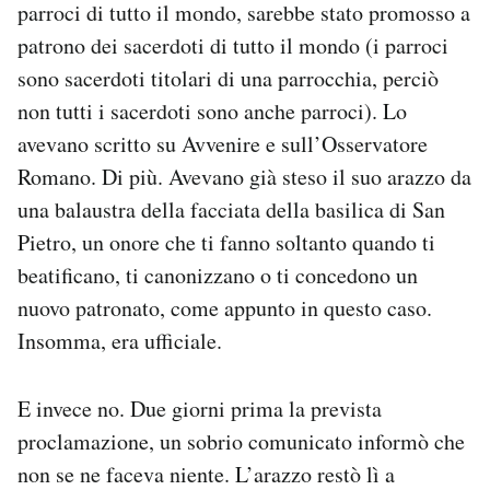
parroci di tutto il mondo, sarebbe stato promosso a
Notifiche mobile
patrono dei sacerdoti di tutto il mondo (i parroci
Regala il Post
sono sacerdoti titolari di una parrocchia, perciò
Hai bisogno di aiuto?
Esci
non tutti i sacerdoti sono anche parroci). Lo
avevano scritto su Avvenire e sull’Osservatore
Romano. Di più. Avevano già steso il suo arazzo da
una balaustra della facciata della basilica di San
Pietro, un onore che ti fanno soltanto quando ti
beatificano, ti canonizzano o ti concedono un
nuovo patronato, come appunto in questo caso.
Insomma, era ufficiale.
E invece no. Due giorni prima la prevista
proclamazione, un sobrio comunicato informò che
non se ne faceva niente. L’arazzo restò lì a