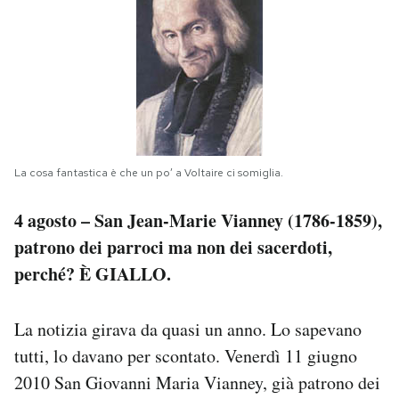
PODCAST
NEWSLETTER
I MIEI PREFERITI
La cosa fantastica è che un po’ a Voltaire ci somiglia.
SHOP
4 agosto – San Jean-Marie Vianney (1786-1859),
patrono dei parroci ma non dei sacerdoti,
perché? È GIALLO.
CALENDARIO
La notizia girava da quasi un anno. Lo sapevano
AREA PERSONALE
tutti, lo davano per scontato. Venerdì 11 giugno
Area Personale
2010 San Giovanni Maria Vianney, già patrono dei
Newsletter