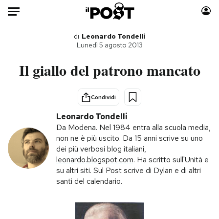
Auto
di
Leonardo Tondelli
Lunedì 5 agosto 2013
HOME
Il giallo del patrono mancato
Italia
Moda
Mondo
Libri
Condividi
Politica
Consumismi
Leonardo Tondelli
Tecnologia
Storie/Idee
Da Modena. Nel 1984 entra alla scuola media,
non ne è più uscito. Da 15 anni scrive su uno
Internet
Ok Boomer!
dei più verbosi blog italiani,
Scienza
Media
leonardo.blogspot.com
. Ha scritto sull'Unità e
Cultura
Europa
su altri siti. Sul Post scrive di Dylan e di altri
santi del calendario.
Economia
Altrecose
Sport
Mondiali calcio 2026