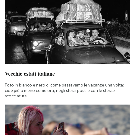
Vecchie estati italiane
Foto in bianco e nero di come passavamo le vacanze una volta:
cioè più o meno come ora, negli stessi posti e con le stesse
scocciature