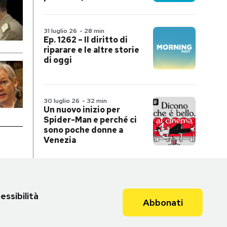
31 luglio 26
-
28 min
Ep. 1262 – Il diritto di
riparare e le altre storie
di oggi
30 luglio 26
-
32 min
Un nuovo inizio per
Spider-Man e perché ci
sono poche donne a
Venezia
essibilità
Abbonati