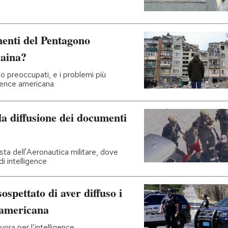
enti del Pentagono
raina?
no preoccupati, e i problemi più
igence americana
la diffusione dei documenti
sta dell'Aeronautica militare, dove
di intelligence
spettato di aver diffuso i
 americana
vora per l’intelligence