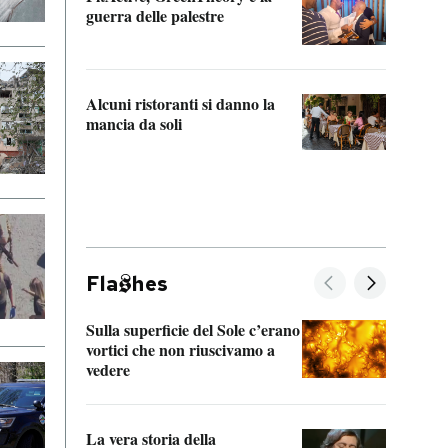
“Odis
guerra delle palestre
Che s
strum
Alcuni ristoranti si danno la
mancia da soli
Fla
hes
Sulla superficie del Sole c’erano
Il fi
vortici che non riuscivamo a
facen
vedere
dentr
La vera storia della
Il vi