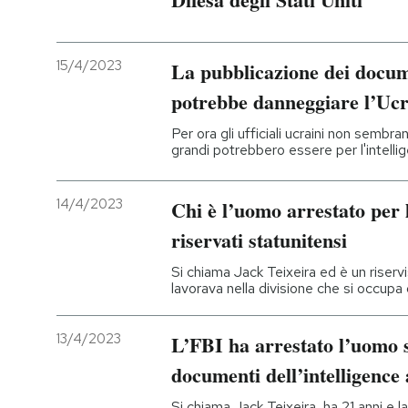
PODCAST
15/4/2023
La pubblicazione dei docum
potrebbe danneggiare l’Uc
NEWSLETTER
Per ora gli ufficiali ucraini non sembra
grandi potrebbero essere per l'intell
I MIEI PREFERITI
14/4/2023
Chi è l’uomo arrestato per 
SHOP
riservati statunitensi
Si chiama Jack Teixeira ed è un riservi
CALENDARIO
lavorava nella divisione che si occupa 
AREA PERSONALE
13/4/2023
L’FBI ha arrestato l’uomo so
documenti dell’intelligence
Entra
Si chiama Jack Teixeira, ha 21 anni e la