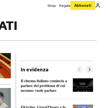
Abbonati
Shop
Regala
ATI
In evidenza
Il cinema italiano comincia a
A cos
parlare del problema di cui
nessuno vuole parlare
Cosa 
FitActive, GreenTheory e la