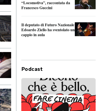
“Locomotiva”, raccontata da
inseg
Francesco Guccini
Khers
Il deputato di Futuro Nazionale
La pl
Edoardo Ziello ha sventolato un
da P
cappio in aula
Podcast