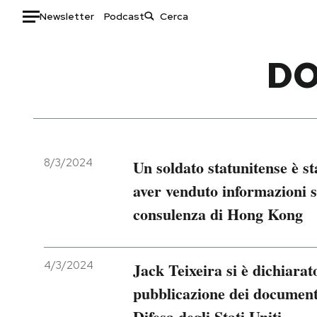
Newsletter
Podcast
Auto
DO
HOME
Italia
Moda
Mondo
Libri
Politica
Consumismi
8/3/2024
Un soldato statunitense è st
Tecnologia
Storie/Idee
aver venduto informazioni s
Internet
Ok Boomer!
consulenza di Hong Kong
Scienza
Media
Cultura
Europa
Economia
Altrecose
4/3/2024
Jack Teixeira si è dichiarat
Sport
Mondiali calcio 2026
pubblicazione dei documenti
Difesa degli Stati Uniti