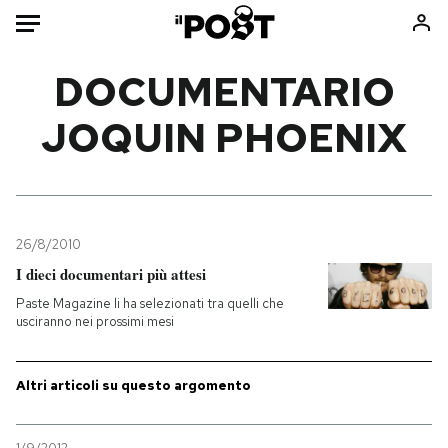
Auto
DOCUMENTARIO
JOQUIN PHOENIX
HOME
Italia
Moda
Mondo
Libri
Politica
Consumismi
26/8/2010
Tecnologia
Storie/Idee
I dieci documentari più attesi
Internet
Ok Boomer!
Paste Magazine li ha selezionati tra quelli che
Scienza
Media
usciranno nei prossimi mesi
Cultura
Europa
Economia
Altrecose
Altri articoli su questo argomento
Sport
Mondiali calcio 2026