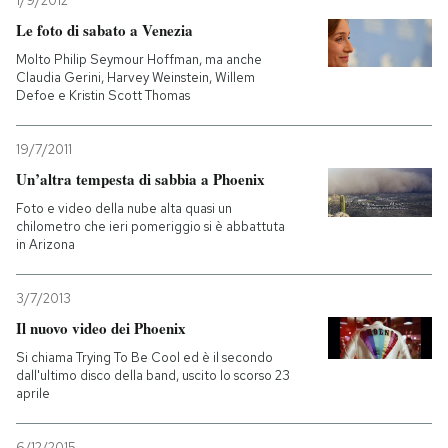
1/9/2012
Le foto di sabato a Venezia
PODCAST
Molto Philip Seymour Hoffman, ma anche
Claudia Gerini, Harvey Weinstein, Willem
Defoe e Kristin Scott Thomas
NEWSLETTER
19/7/2011
I MIEI PREFERITI
Un’altra tempesta di sabbia a Phoenix
Foto e video della nube alta quasi un
chilometro che ieri pomeriggio si è abbattuta
SHOP
in Arizona
3/7/2013
CALENDARIO
Il nuovo video dei Phoenix
Si chiama Trying To Be Cool ed è il secondo
AREA PERSONALE
dall'ultimo disco della band, uscito lo scorso 23
aprile
Entra
6/12/2015