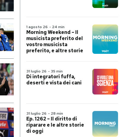
1 agosto 26
-
24 min
Morning Weekend – Il
musicista preferito del
vostro musicista
preferito, e altre storie
31 luglio 26
-
35 min
Di integratori fuffa,
deserti e vista dei cani
31 luglio 26
-
28 min
Ep. 1262 – Il diritto di
riparare e le altre storie
di oggi