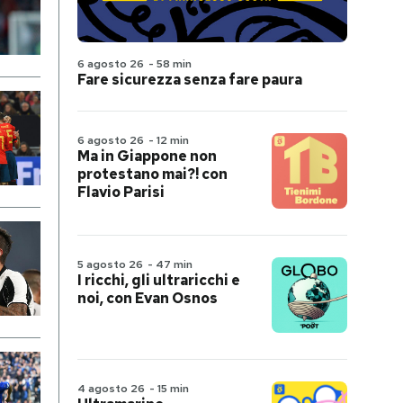
6 agosto 26
-
58 min
Fare sicurezza senza fare paura
6 agosto 26
-
12 min
Ma in Giappone non
protestano mai?! con
Flavio Parisi
5 agosto 26
-
47 min
I ricchi, gli ultraricchi e
noi, con Evan Osnos
4 agosto 26
-
15 min