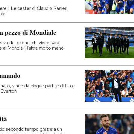
re il Leicester di Claudio Ranieri,
ale
un pezzo di Mondiale
siva del girone: chi vince sarà
 ai Mondiali, l'altra molto meno
granando
o, vince da cinque partite di fila e
o Everton
ità
izio secondo tempo grazie a un