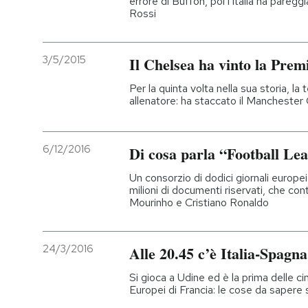
errore di Buffon, poi l'Italia ha pareg
Rossi
3/5/2015
Il Chelsea ha vinto la Pre
Per la quinta volta nella sua storia, 
allenatore: ha staccato il Manchester C
6/12/2016
Di cosa parla “Football Le
Un consorzio di dodici giornali europei
milioni di documenti riservati, che co
Mourinho e Cristiano Ronaldo
24/3/2016
Alle 20.45 c’è Italia-Spagna
Si gioca a Udine ed è la prima delle cin
Europei di Francia: le cose da sapere s