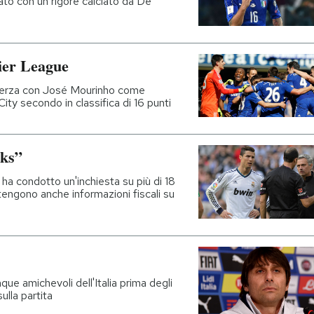
giato con un rigore calciato da De
mier League
la terza con José Mourinho come
ity secondo in classifica di 16 punti
aks”
 ha condotto un'inchiesta su più di 18
ntengono anche informazioni fiscali su
que amichevoli dell'Italia prima degli
ulla partita