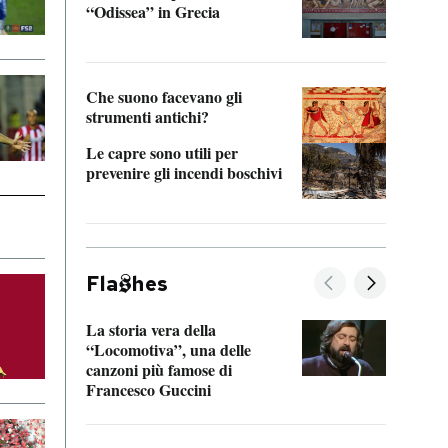
“Odissea” in Grecia
vedi 
Che suono facevano gli
strumenti antichi?
Le capre sono utili per
prevenire gli incendi boschivi
Fla
hes
La storia vera della
Il vi
“Locomotiva”, una delle
inseg
canzoni più famose di
Khers
Francesco Guccini
La pl