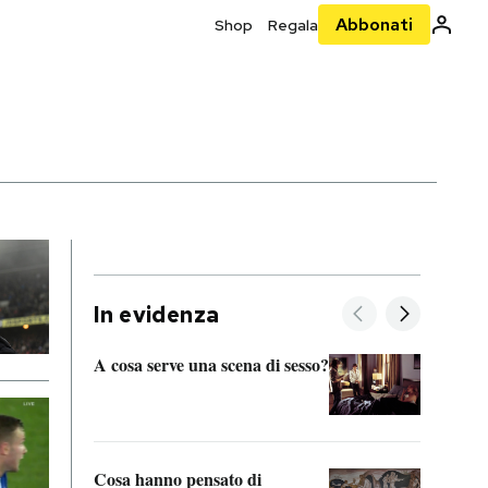
Abbonati
Shop
Regala
In evidenza
A cosa serve una scena di sesso?
La “I
bolog
Cosa hanno pensato di
Se sa