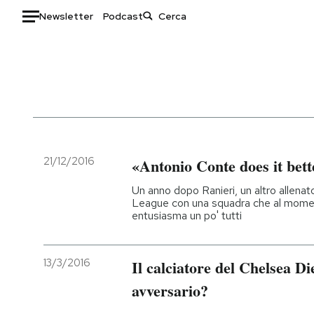
Newsletter
Podcast
Auto
HOME
Italia
Moda
Mondo
Libri
Politica
Consumismi
21/12/2016
«Antonio Conte does it bett
Tecnologia
Storie/Idee
Un anno dopo Ranieri, un altro allenato
Internet
Ok Boomer!
League con una squadra che al moment
entusiasma un po' tutti
Scienza
Media
Cultura
Europa
Economia
Altrecose
13/3/2016
Il calciatore del Chelsea D
Sport
Mondiali calcio 2026
avversario?