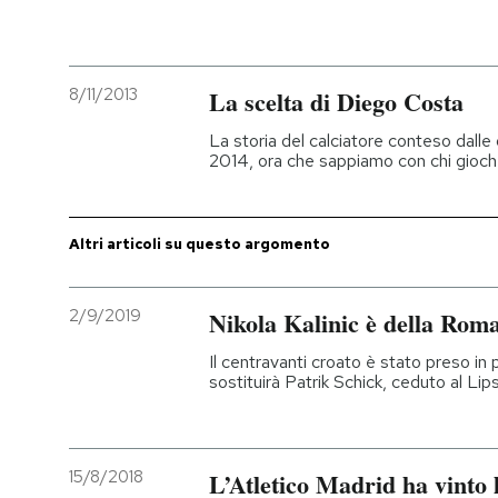
PODCAST
8/11/2013
La scelta di Diego Costa
NEWSLETTER
La storia del calciatore conteso dalle 
2014, ora che sappiamo con chi gioch
I MIEI PREFERITI
Altri articoli su questo argomento
SHOP
2/9/2019
Nikola Kalinic è della Rom
CALENDARIO
Il centravanti croato è stato preso in 
sostituirà Patrik Schick, ceduto al Li
AREA PERSONALE
Entra
15/8/2018
L’Atletico Madrid ha vint