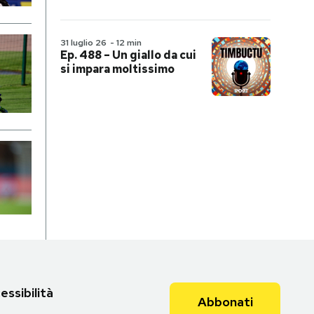
31 luglio 26
-
12 min
Ep. 488 – Un giallo da cui
si impara moltissimo
essibilità
Abbonati