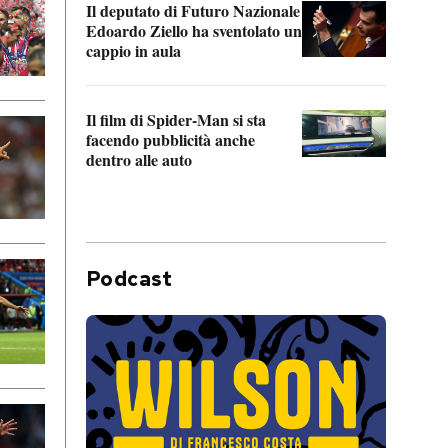
Il deputato di Futuro Nazionale
da P
Edoardo Ziello ha sventolato un
cappio in aula
La de
Franc
Il film di Spider-Man si sta
dello
facendo pubblicità anche
dentro alle auto
Podcast