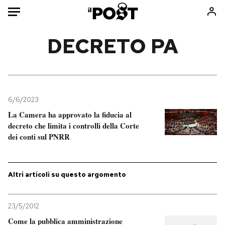
Auto
DECRETO PA
HOME
Italia
Moda
Mondo
Libri
6/6/2023
Politica
Consumismi
La Camera ha approvato la fiducia al
decreto che limita i controlli della Corte
Tecnologia
Storie/Idee
dei conti sul PNRR
Internet
Ok Boomer!
Scienza
Media
Cultura
Europa
Altri articoli su questo argomento
Economia
Altrecose
Sport
Mondiali calcio 2026
23/5/2012
Come la pubblica amministrazione