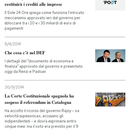
restituirà i crediti alle imprese
PODCAST
Il Sole 24 Ore spiega come funziona l'intricato
meccanismo approvato ieri dal governo per
sbloccare tra i 20 e i 30 miliardi di euro di
pagamenti
NEWSLETTER
8/4/2014
I MIEI PREFERITI
Che cosa c’è nel DEF
I dettagli del “documento di economia e
finanza” approvato dal governo e presentato
SHOP
oggi da Renzi e Padoan
30/9/2014
CALENDARIO
La Corte Costituzionale spagnola ha
sospeso il referendum in Catalogna
AREA PERSONALE
Ha accolto il ricorso del governo Rajoy – «a
velocità supesonica», accusano gli
Entra
indipendentisti – e dovrà esprimersi entro
cinque mesi: ma il voto era previsto per il 9