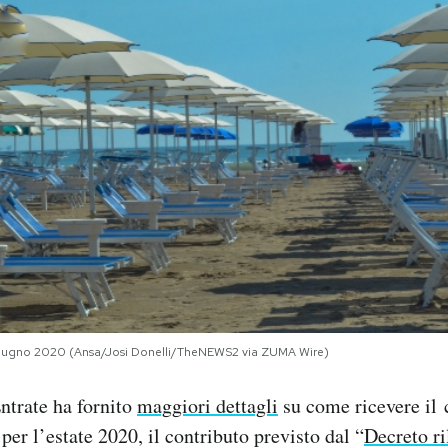
0 giugno 2020 (Ansa/Josi Donelli/TheNEWS2 via ZUMA Wire)
ntrate ha fornito
maggiori dettagli
su come ricevere il 
er l’estate 2020, il contributo previsto dal “
Decreto ri