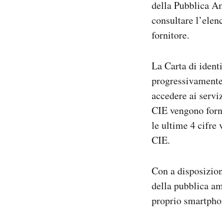
della Pubblica A
consultare l’elenc
fornitore.
La Carta di ident
progressivamente 
accedere ai servi
CIE vengono forni
le ultime 4 cifre
CIE.
Con a disposizion
della pubblica am
proprio smartphon