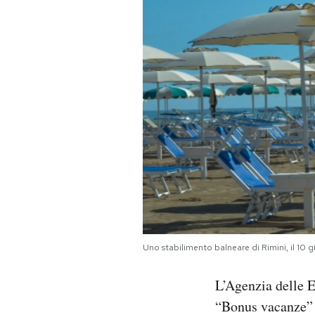
PODCAST
NEWSLETTER
I MIEI PREFERITI
SHOP
CALENDARIO
Uno stabilimento balneare di Rimini, il 1
AREA PERSONALE
L’Agenzia delle E
Area Personale
“Bonus vacanze” p
Newsletter