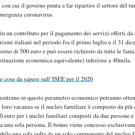
con cui il governo punta a far ripartire il settore del t
emergenza coronavirus.
 in un contributo per il pagamento dei servizi offerti da
rismi italiani nel periodo fra il primo luglio e il 31 di
imo di 500 euro e può essere richiesto da tutte le fam
 situazione economica equivalente) inferiore a 40mila.
e cose da sapere sull’ISEE per il 2020
rientrano in questo parametro economico potranno otten
a loro vacanza se il nucleo familiare è composto da più 
00 euro per i nuclei familiari composti da due persone e
a una sola persona. Il bonus viene concesso esclusivam
zzabile una sola volta da un solo componente del nucleo 