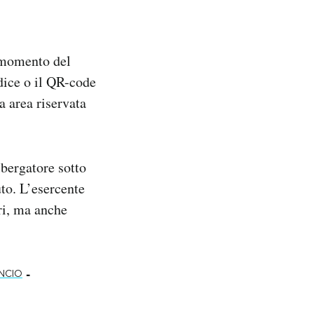
l momento del
odice o il QR-code
a area riservata
lbergatore sotto
to. L’esercente
ori, ma anche
-
NCIO