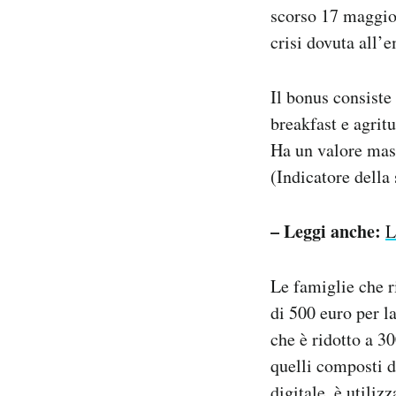
scorso 17 maggio 
Notifiche mobile
Regala il Post
crisi dovuta all’
Hai bisogno di aiuto?
Esci
Il bonus consiste
breakfast e agritu
Ha un valore mass
(Indicatore della
– Leggi anche:
L
Le famiglie che 
di 500 euro per l
che è ridotto a 3
quelli composti d
digitale, è utili