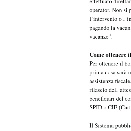
effettuato diretta
operator. Non si 
l’intervento o l’
pagando la vacan
vacanze”.
Come ottenere i
Per ottenere il b
prima cosa sarà n
assistenza fiscal
rilascio dell’atte
beneficiari del c
SPID o CIE (Carta
Il Sistema pubblic