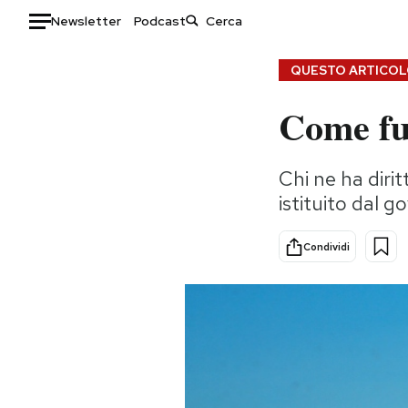
Newsletter
Podcast
Auto
QUESTO ARTICOLO
Come fu
HOME
Italia
Moda
Chi ne ha dirit
Mondo
Libri
istituito dal g
Politica
Consumismi
Tecnologia
Storie/Idee
Condividi
Internet
Ok Boomer!
Scienza
Media
Cultura
Europa
Economia
Altrecose
Sport
Mondiali calcio 2026