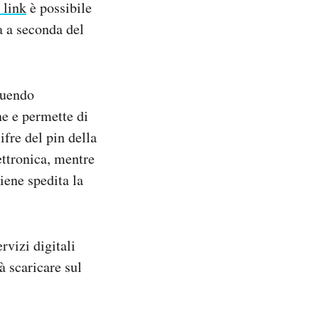
 link
è possibile
a a seconda del
ituendo
ne e permette di
ifre del pin della
ettronica, mentre
iene spedita la
rvizi digitali
à scaricare sul
.