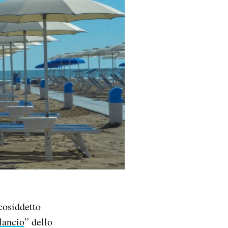
cosiddetto
lancio
” dello