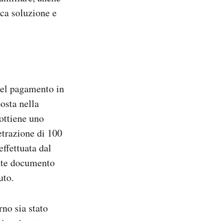
ica soluzione e
del pagamento in
osta nella
ottiene uno
etrazione di 100
effettuata dal
ente documento
uto.
rno sia stato