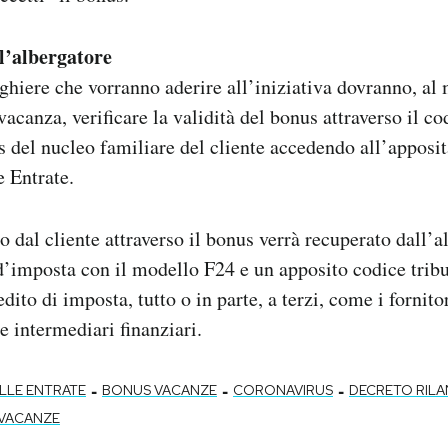
l’albergatore
rghiere che vorranno aderire all’iniziativa dovranno, a
acanza, verificare la validità del bonus attraverso il c
s del nucleo familiare del cliente accedendo all’apposit
e Entrate.
o dal cliente attraverso il bonus verrà recuperato dall’a
d’imposta con il modello F24 e un apposito codice tribu
edito di imposta, tutto o in parte, a terzi, come i fornit
o e intermediari finanziari.
-
-
-
LLE ENTRATE
BONUS VACANZE
CORONAVIRUS
DECRETO RILA
VACANZE