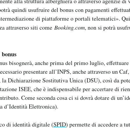
mente alla struttura alberghiera o attraverso agenzie di 
potrà quindi usufruire del bonus con pagamenti effettuat
intermediazione di piattaforme o portali telematici». Qu
za attraverso siti come
Booking.com
, non si potrà usuf
l bonus
onus bisognerà, anche prima del primo luglio, effettuare 
ecessario presentare all’INPS, anche attraverso un Caf, 
e, la Dichiarazione Sostitutiva Unica (DSU), così da pote
stazione ISEE, che è indispensabile per accertare di rien
ontributo. Come seconda cosa ci si dovrà dotare di un’ide
 d’Identità Elettronica).
o di identità digitale (
SPID
) permette di accedere a tut