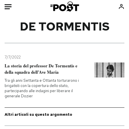
Auto
DE TORMENTIS
HOME
Italia
Moda
Mondo
Libri
7/7/2022
Politica
Consumismi
La storia del professor De Tormentis e
della squadra dell’Ave Maria
Tecnologia
Storie/Idee
Tra gli anni Settanta e Ottanta torturarono i
Internet
Ok Boomer!
brigatisti con la copertura dello stato,
Scienza
Media
partecipando alle indagini per liberare il
generale Dozier
Cultura
Europa
Economia
Altrecose
Altri articoli su questo argomento
Sport
Mondiali calcio 2026