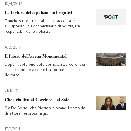
10/4/2012
Le torture della polizia sui brigatisti
PODCAST
E anche sui presunti tali: le ha raccontate
all'Espresso un ex commissario di polizia, tra i
NEWSLETTER
responsabili delle violenze
4/8/2010
I MIEI PREFERITI
Il futuro dell’arena Monumental
Dopo l'abolizione della corrida, a Barcellona si
SHOP
inizia a pensare a come trasformare la plaza
de toros
CALENDARIO
21/1/2011
Che aria tira al Corriere e al Sole
AREA PERSONALE
Sia De Bortoli che Riotta si giocano il posto da
direttore nei prossimi giorni
Entra
15/1/2011