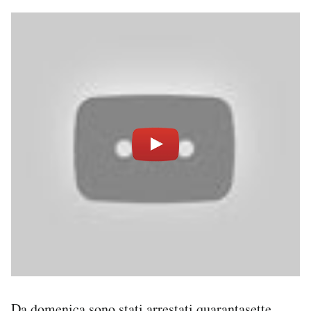
Notifiche mobile
Regala il Post
Hai bisogno di aiuto?
Esci
Da domenica sono stati arrestati quarantasette