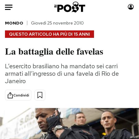
Auto
MONDO
Giovedì 25 novembre 2010
QUESTO ARTICOLO HA PIÙ DI
15 ANNI
HOME
La battaglia delle favelas
Italia
Moda
Mondo
Libri
L’esercito brasiliano ha mandato sei carri
Politica
Consumismi
armati all’ingresso di una favela di Rio de
Tecnologia
Storie/Idee
Janeiro
Internet
Ok Boomer!
Condividi
Scienza
Media
Cultura
Europa
Economia
Altrecose
Sport
Mondiali calcio 2026