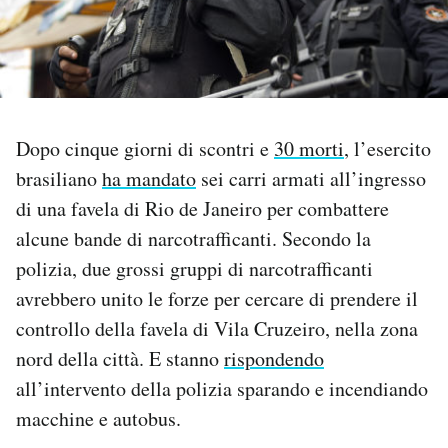
PODCAST
NEWSLETTER
Dopo cinque giorni di scontri e
30 morti
, l’esercito
I MIEI PREFERITI
brasiliano
ha mandato
sei carri armati all’ingresso
di una favela di Rio de Janeiro per combattere
alcune bande di narcotrafficanti. Secondo la
SHOP
polizia, due grossi gruppi di narcotrafficanti
avrebbero unito le forze per cercare di prendere il
CALENDARIO
controllo della favela di Vila Cruzeiro, nella zona
nord della città. E stanno
rispondendo
AREA PERSONALE
all’intervento della polizia sparando e incendiando
Area Personale
macchine e autobus.
Newsletter