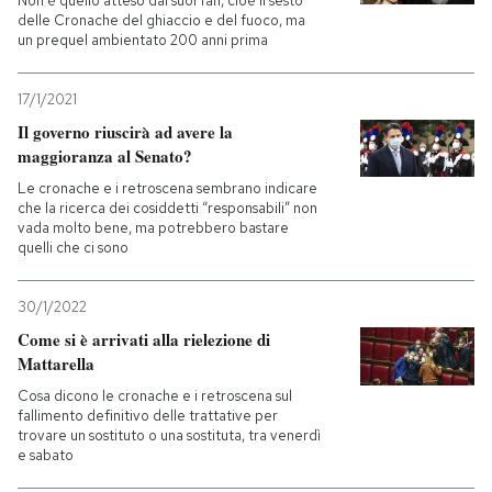
Non è quello atteso dai suoi fan, cioè il sesto
delle Cronache del ghiaccio e del fuoco, ma
un prequel ambientato 200 anni prima
17/1/2021
Il governo riuscirà ad avere la
maggioranza al Senato?
Le cronache e i retroscena sembrano indicare
che la ricerca dei cosiddetti “responsabili” non
vada molto bene, ma potrebbero bastare
quelli che ci sono
30/1/2022
Come si è arrivati alla rielezione di
Mattarella
Cosa dicono le cronache e i retroscena sul
fallimento definitivo delle trattative per
trovare un sostituto o una sostituta, tra venerdì
e sabato