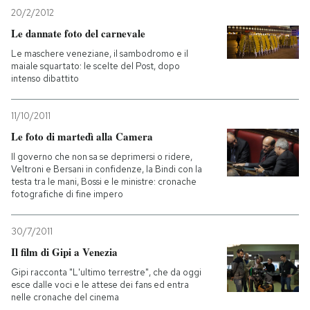
20/2/2012
PODCAST
Le dannate foto del carnevale
Le maschere veneziane, il sambodromo e il
maiale squartato: le scelte del Post, dopo
NEWSLETTER
intenso dibattito
11/10/2011
I MIEI PREFERITI
Le foto di martedì alla Camera
Il governo che non sa se deprimersi o ridere,
SHOP
Veltroni e Bersani in confidenze, la Bindi con la
testa tra le mani, Bossi e le ministre: cronache
fotografiche di fine impero
CALENDARIO
30/7/2011
Il film di Gipi a Venezia
AREA PERSONALE
Gipi racconta "L'ultimo terrestre", che da oggi
Entra
esce dalle voci e le attese dei fans ed entra
nelle cronache del cinema