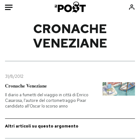
Auto
CRONACHE
VENEZIANE
HOME
Italia
Moda
Mondo
Libri
Politica
Consumismi
31/8/2012
Tecnologia
Storie/Idee
Cronache Veneziane
Internet
Ok Boomer!
Il diario a fumetti del viaggio in città di Enrico
Scienza
Media
Casarosa, l'autore del cortometraggio Pixar
candidato all'Oscar lo scorso anno
Cultura
Europa
Economia
Altrecose
Sport
Mondiali calcio 2026
Altri articoli su questo argomento