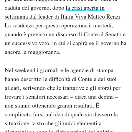
Notifiche mobile
caduta del governo, dopo
la crisi aperta in
Regala il Post
settimana dal leader di Italia Viva Matteo Renzi
.
Hai bisogno di aiuto?
La scadenza per questa operazione è martedì,
Esci
quando è previsto un discorso di Conte al Senato e
un successivo voto, in cui si capirà se il governo ha
ancora la maggioranza.
Nel weekend i giornali e le agenzie di stampa
hanno descritto le difficoltà di Conte e dei suoi
alleati, scrivendo che le trattative e gli sforzi per
trovare i senatori necessari – circa una decina –
non stanno ottenendo grandi risultati. È
complicato farsi un’idea di quale sia davvero la
situazione, visto che gli unici elementi a
disposizione sono le dichiarazioni dei politici