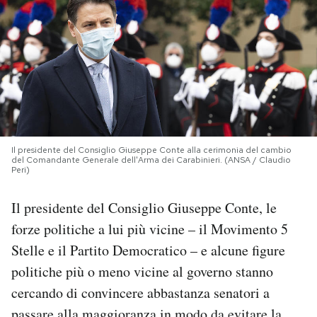
PODCAST
NEWSLETTER
I MIEI PREFERITI
Il presidente del Consiglio Giuseppe Conte alla cerimonia del cambio
del Comandante Generale dell'Arma dei Carabinieri. (ANSA / Claudio
SHOP
Peri)
Il presidente del Consiglio Giuseppe Conte, le
CALENDARIO
forze politiche a lui più vicine – il Movimento 5
Stelle e il Partito Democratico – e alcune figure
AREA PERSONALE
politiche più o meno vicine al governo stanno
cercando di convincere abbastanza senatori a
Area Personale
Newsletter
passare alla maggioranza in modo da evitare la