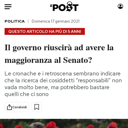
Auto
POLITICA
Domenica 17 gennaio 2021
QUESTO ARTICOLO HA PIÙ DI
5 ANNI
HOME
Il governo riuscirà ad avere la
Italia
Moda
maggioranza al Senato?
Mondo
Libri
Politica
Consumismi
Le cronache e i retroscena sembrano indicare
Tecnologia
Storie/Idee
che la ricerca dei cosiddetti “responsabili” non
Internet
Ok Boomer!
vada molto bene, ma potrebbero bastare
Scienza
Media
quelli che ci sono
Cultura
Europa
Economia
Altrecose
Condividi
Sport
Mondiali calcio 2026