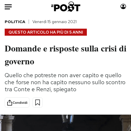
Auto
POLITICA
Venerdì 15 gennaio 2021
QUESTO ARTICOLO HA PIÙ DI
5 ANNI
HOME
Domande e risposte sulla crisi di
Italia
Moda
governo
Mondo
Libri
Politica
Consumismi
Quello che potreste non aver capito e quello
Tecnologia
Storie/Idee
che forse non ha capito nessuno sullo scontro
Internet
Ok Boomer!
tra Conte e Renzi, spiegato
Scienza
Media
Cultura
Europa
Condividi
Economia
Altrecose
Sport
Mondiali calcio 2026