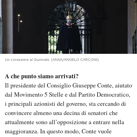
PODCAST
NEWSLETTER
I MIEI PREFERITI
Un corazziere al Quirinale. (ANSA/ANGELO CARCONI)
SHOP
A che punto siamo arrivati?
Il presidente del Consiglio Giuseppe Conte, aiutato
CALENDARIO
dal Movimento 5 Stelle e dal Partito Democratico,
i principali azionisti del governo, sta cercando di
convincere almeno una decina di senatori che
AREA PERSONALE
attualmente sono all’opposizione a entrare nella
Area Personale
maggioranza. In questo modo, Conte vuole
Newsletter