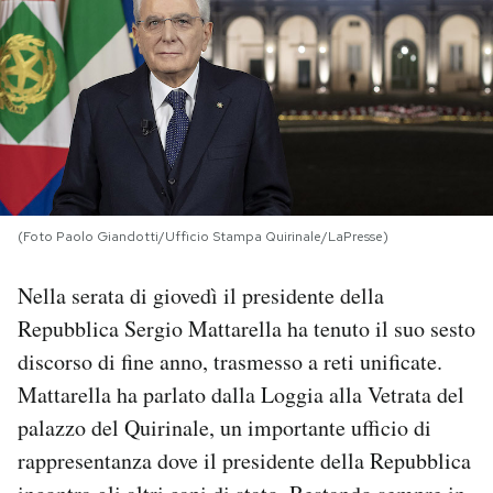
PODCAST
NEWSLETTER
I MIEI PREFERITI
(Foto Paolo Giandotti/Ufficio Stampa Quirinale/LaPresse)
SHOP
Nella serata di giovedì il presidente della
Repubblica Sergio Mattarella ha tenuto il suo sesto
CALENDARIO
discorso di fine anno, trasmesso a reti unificate.
Mattarella ha parlato dalla Loggia alla Vetrata del
AREA PERSONALE
palazzo del Quirinale, un importante ufficio di
Area Personale
rappresentanza dove il presidente della Repubblica
Newsletter