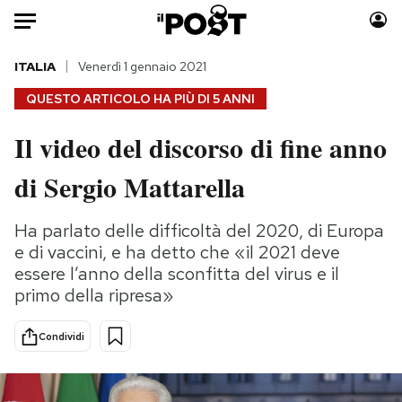
Auto
ITALIA
Venerdì 1 gennaio 2021
QUESTO ARTICOLO HA PIÙ DI
5 ANNI
HOME
Il video del discorso di fine anno
Italia
Moda
di Sergio Mattarella
Mondo
Libri
Politica
Consumismi
Ha parlato delle difficoltà del 2020, di Europa
Tecnologia
Storie/Idee
e di vaccini, e ha detto che «il 2021 deve
Internet
Ok Boomer!
essere l’anno della sconfitta del virus e il
Scienza
Media
primo della ripresa»
Cultura
Europa
Economia
Altrecose
Condividi
Sport
Mondiali calcio 2026