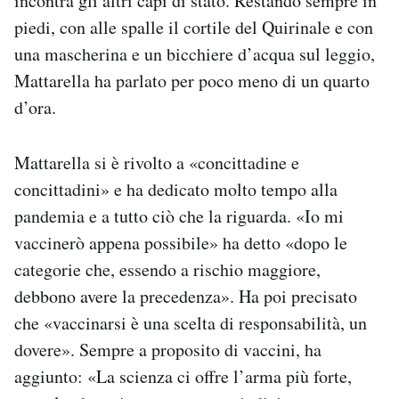
incontra gli altri capi di stato. Restando sempre in
Notifiche mobile
piedi, con alle spalle il cortile del Quirinale e con
Regala il Post
una mascherina e un bicchiere d’acqua sul leggio,
Hai bisogno di aiuto?
Mattarella ha parlato per poco meno di un quarto
Esci
d’ora.
Mattarella si è rivolto a «concittadine e
concittadini» e ha dedicato molto tempo alla
pandemia e a tutto ciò che la riguarda. «Io mi
vaccinerò appena possibile» ha detto «dopo le
categorie che, essendo a rischio maggiore,
debbono avere la precedenza». Ha poi precisato
che «vaccinarsi è una scelta di responsabilità, un
dovere». Sempre a proposito di vaccini, ha
aggiunto: «La scienza ci offre l’arma più forte,