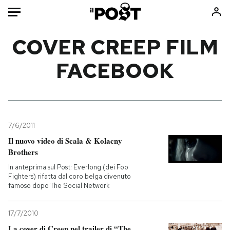
Auto
COVER CREEP FILM
FACEBOOK
HOME
Italia
Moda
Mondo
Libri
Politica
Consumismi
7/6/2011
Tecnologia
Storie/Idee
Il nuovo video di Scala & Kolacny
Internet
Ok Boomer!
Brothers
Scienza
Media
In anteprima sul Post: Everlong (dei Foo
Cultura
Europa
Fighters) rifatta dal coro belga divenuto
famoso dopo The Social Network
Economia
Altrecose
Sport
Mondiali calcio 2026
17/7/2010
La cover di Creep nel trailer di “The