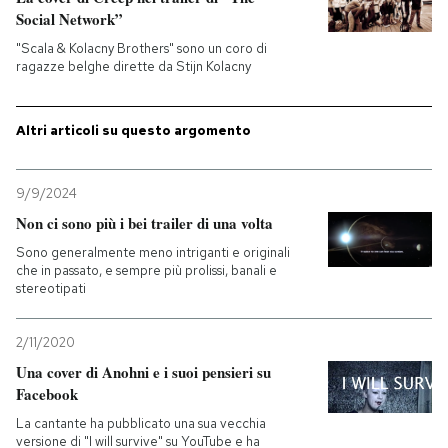
Social Network”
PODCAST
"Scala & Kolacny Brothers" sono un coro di
ragazze belghe dirette da Stijn Kolacny
NEWSLETTER
Altri articoli su questo argomento
I MIEI PREFERITI
9/9/2024
Non ci sono più i bei trailer di una volta
SHOP
Sono generalmente meno intriganti e originali
che in passato, e sempre più prolissi, banali e
stereotipati
CALENDARIO
2/11/2020
AREA PERSONALE
Una cover di Anohni e i suoi pensieri su
Facebook
Entra
La cantante ha pubblicato una sua vecchia
versione di "I will survive" su YouTube e ha