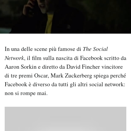
PODCAST
NEWSLETTER
In una delle scene più famose di
The Social
I MIEI PREFERITI
Network
, il film sulla nascita di Facebook scritto da
Aaron Sorkin e diretto da David Fincher vincitore
SHOP
di tre premi Oscar, Mark Zuckerberg spiega perché
Facebook è diverso da tutti gli altri social network:
CALENDARIO
non si rompe mai.
AREA PERSONALE
Area Personale
Newsletter