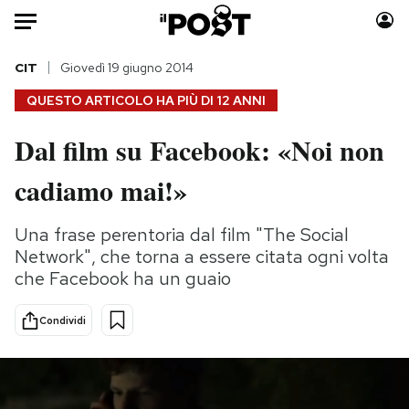
Auto
CIT
Giovedì 19 giugno 2014
QUESTO ARTICOLO HA PIÙ DI
12 ANNI
HOME
Dal film su Facebook: «Noi non
Italia
Moda
cadiamo mai!»
Mondo
Libri
Politica
Consumismi
Una frase perentoria dal film "The Social
Tecnologia
Storie/Idee
Network", che torna a essere citata ogni volta
Internet
Ok Boomer!
che Facebook ha un guaio
Scienza
Media
Cultura
Europa
Condividi
Economia
Altrecose
Sport
Mondiali calcio 2026