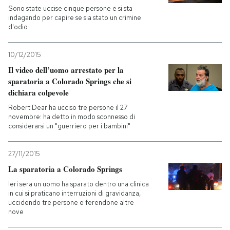
Sono state uccise cinque persone e si sta
indagando per capire se sia stato un crimine
PODCAST
d'odio
NEWSLETTER
10/12/2015
Il video dell’uomo arrestato per la
sparatoria a Colorado Springs che si
I MIEI PREFERITI
dichiara colpevole
Robert Dear ha ucciso tre persone il 27
novembre: ha detto in modo sconnesso di
SHOP
considerarsi un "guerriero per i bambini"
27/11/2015
CALENDARIO
La sparatoria a Colorado Springs
Ieri sera un uomo ha sparato dentro una clinica
AREA PERSONALE
in cui si praticano interruzioni di gravidanza,
uccidendo tre persone e ferendone altre
Entra
nove