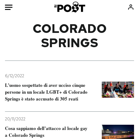
Auto
COLORADO
SPRINGS
HOME
Italia
Moda
Mondo
Libri
Politica
Consumismi
6/12/2022
Tecnologia
Storie/Idee
L’uomo sospettato di aver ucciso cinque
Internet
Ok Boomer!
persone in un locale LGBT+ di Colorado
Scienza
Media
Springs è stato accusato di 305 reati
Cultura
Europa
Economia
Altrecose
20/11/2022
Sport
Mondiali calcio 2026
Cosa sappiamo dell’attacco al locale gay
a Colorado Springs