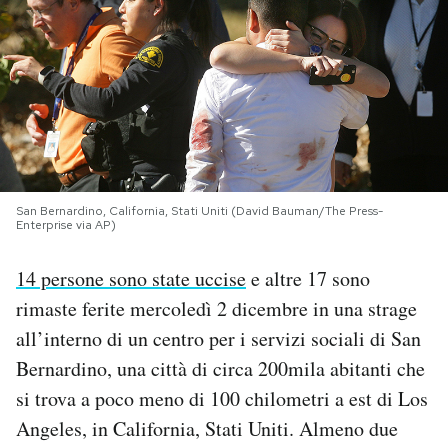
PODCAST
NEWSLETTER
I MIEI PREFERITI
San Bernardino, California, Stati Uniti (David Bauman/The Press-
Enterprise via AP)
SHOP
14 persone sono state uccise
e altre 17 sono
CALENDARIO
rimaste ferite mercoledì 2 dicembre in una strage
all’interno di un centro per i servizi sociali di San
Bernardino, una città di circa 200mila abitanti che
AREA PERSONALE
si trova a poco meno di 100 chilometri a est di Los
Area Personale
Angeles, in California, Stati Uniti. Almeno due
Newsletter