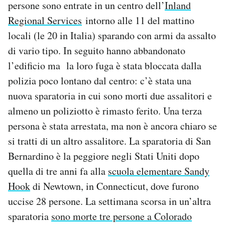
persone sono entrate in un centro dell’
Inland
Notifiche mobile
Regional Services
intorno alle 11 del mattino
Regala il Post
locali (le 20 in Italia) sparando con armi da assalto
Hai bisogno di aiuto?
Esci
di vario tipo. In seguito hanno abbandonato
l’edificio ma la loro fuga è stata bloccata dalla
polizia poco lontano dal centro: c’è stata una
nuova sparatoria in cui sono morti due assalitori e
almeno un poliziotto è rimasto ferito. Una terza
persona è stata arrestata, ma non è ancora chiaro se
si tratti di un altro assalitore. La sparatoria di San
Bernardino è la peggiore negli Stati Uniti dopo
quella di tre anni fa alla
scuola elementare Sandy
Hook
di Newtown, in Connecticut, dove furono
uccise 28 persone. La settimana scorsa in un’altra
sparatoria
sono morte tre persone a Colorado