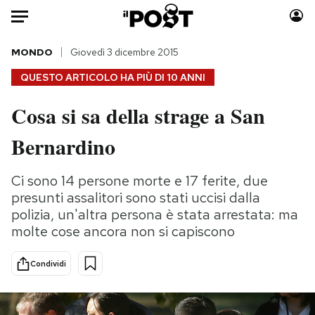
Auto
MONDO
Giovedì 3 dicembre 2015
QUESTO ARTICOLO HA PIÙ DI
10 ANNI
HOME
Cosa si sa della strage a San
Italia
Moda
Bernardino
Mondo
Libri
Politica
Consumismi
Ci sono 14 persone morte e 17 ferite, due
Tecnologia
Storie/Idee
presunti assalitori sono stati uccisi dalla
Internet
Ok Boomer!
polizia, un'altra persona è stata arrestata: ma
Scienza
Media
molte cose ancora non si capiscono
Cultura
Europa
Economia
Altrecose
Condividi
Sport
Mondiali calcio 2026