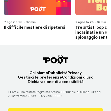
7 agosto 26
-
37 min
7 agosto 26
-
16 min
Il difficile mestiere di ripetersi
Tre artisti pop ch
incasinati e un Hit
spionaggio senti
Chi siamo
Pubblicità
Privacy
Gestisci le preferenze
Condizioni d'uso
Dichiarazione di accessibilità
Il Post è una testata registrata presso il Tribunale di Milano, 419 del
28 settembre 2009 - ISSN 2610-9980