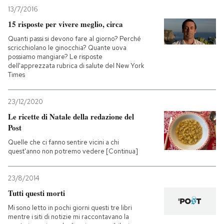
13/7/2016
PODCAST
15 risposte per vivere meglio, circa
Quanti passi si devono fare al giorno? Perché
scricchiolano le ginocchia? Quante uova
NEWSLETTER
possiamo mangiare? Le risposte
dell'apprezzata rubrica di salute del New York
Times
I MIEI PREFERITI
23/12/2020
Le ricette di Natale della redazione del
SHOP
Post
Quelle che ci fanno sentire vicini a chi
quest'anno non potremo vedere [Continua]
CALENDARIO
23/8/2014
AREA PERSONALE
Tutti questi morti
Entra
Mi sono letto in pochi giorni questi tre libri
mentre i siti di notizie mi raccontavano la