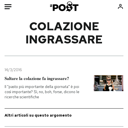
Auto
COLAZIONE
INGRASSARE
HOME
Italia
Moda
Mondo
Libri
Politica
Consumismi
14/3/2016
Tecnologia
Storie/Idee
Saltare la colazione fa ingrassare?
Internet
Ok Boomer!
Il "pasto più importante della giornata" è poi
Scienza
Media
così importante? Sì, no, boh, forse, dicono le
ricerche scientifiche
Cultura
Europa
Economia
Altrecose
Sport
Mondiali calcio 2026
Altri articoli su questo argomento