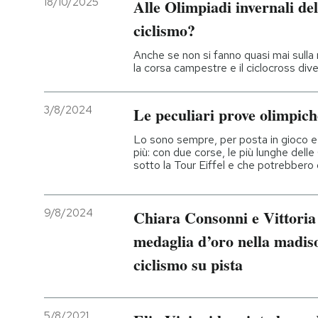
18/10/2025
Alle Olimpiadi invernali de
ciclismo?
PODCAST
Anche se non si fanno quasi mai sulla 
la corsa campestre e il ciclocross dive
NEWSLETTER
3/8/2024
Le peculiari prove olimpich
I MIEI PREFERITI
Lo sono sempre, per posta in gioco e
più: con due corse, le più lunghe delle
sotto la Tour Eiffel e che potrebbero 
SHOP
9/8/2024
Chiara Consonni e Vittoria
CALENDARIO
medaglia d’oro nella madiso
ciclismo su pista
AREA PERSONALE
Entra
5/8/2021