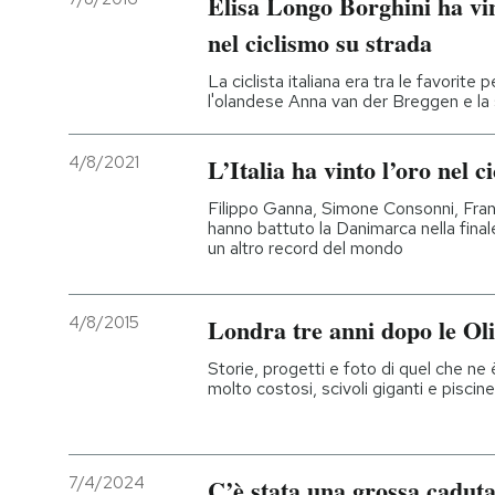
Elisa Longo Borghini ha vi
nel ciclismo su strada
La ciclista italiana era tra le favorite p
l'olandese Anna van der Breggen e 
4/8/2021
L’Italia ha vinto l’oro nel c
Filippo Ganna, Simone Consonni, Fr
hanno battuto la Danimarca nella fina
un altro record del mondo
4/8/2015
Londra tre anni dopo le Ol
Storie, progetti e foto di quel che ne è
molto costosi, scivoli giganti e piscin
7/4/2024
C’è stata una grossa caduta