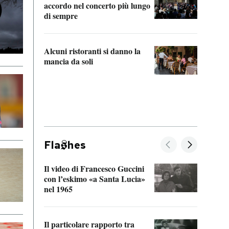
accordo nel concerto più lungo
di sempre
Il ci
parla
Alcuni ristoranti si danno la
nessu
mancia da soli
Fla
hes
Il video di Francesco Guccini
Sulla
con l’eskimo «a Santa Lucia»
vorti
nel 1965
veder
Il particolare rapporto tra
La ve