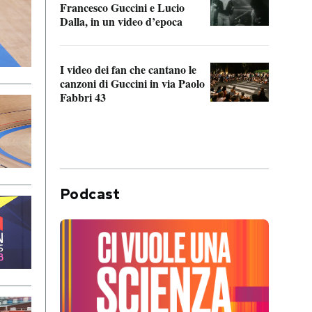
Francesco Guccini e Lucio
“Loco
Dalla, in un video d’epoca
Franc
I video dei fan che cantano le
Il de
canzoni di Guccini in via Paolo
Edoar
Fabbri 43
cappi
Podcast