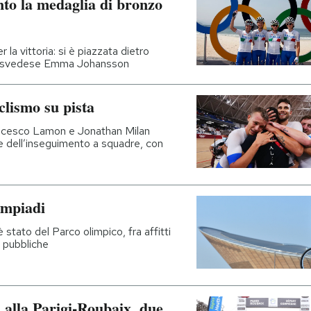
nto la medaglia di bronzo
er la vittoria: si è piazzata dietro
la svedese Emma Johansson
iclismo su pista
ancesco Lamon e Jonathan Milan
le dell’inseguimento a squadre, con
impiadi
 stato del Parco olimpico, fra affitti
e pubbliche
 alla Parigi-Roubaix, due