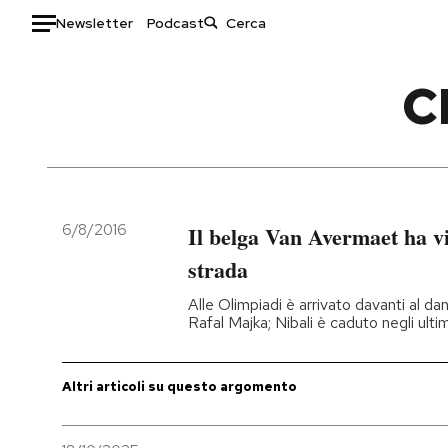
Newsletter
Podcast
Auto
C
HOME
Italia
Moda
Mondo
Libri
Politica
Consumismi
6/8/2016
Il belga Van Avermaet ha vi
Tecnologia
Storie/Idee
strada
Internet
Ok Boomer!
Alle Olimpiadi è arrivato davanti al d
Scienza
Media
Rafal Majka; Nibali è caduto negli ulti
Cultura
Europa
Economia
Altrecose
Altri articoli su questo argomento
Sport
Mondiali calcio 2026