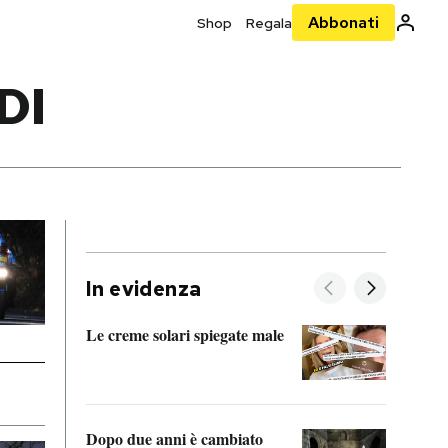
Abbonati
Shop
Regala
DI
In evidenza
Le creme solari spiegate male
FitAc
guerr
Dopo due anni è cambiato
A cos