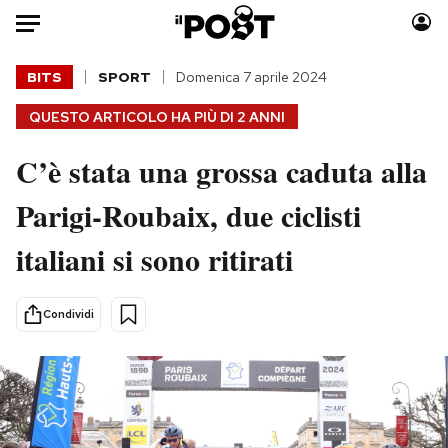
Auto
BITS
SPORT
Domenica 7 aprile 2024
QUESTO ARTICOLO HA PIÙ DI
2 ANNI
HOME
C’è stata una grossa caduta alla
Italia
Moda
Mondo
Libri
Parigi-Roubaix, due ciclisti
Politica
Consumismi
italiani si sono ritirati
Tecnologia
Storie/Idee
Internet
Ok Boomer!
Scienza
Media
Condividi
Cultura
Europa
Economia
Altrecose
Sport
Mondiali calcio 2026