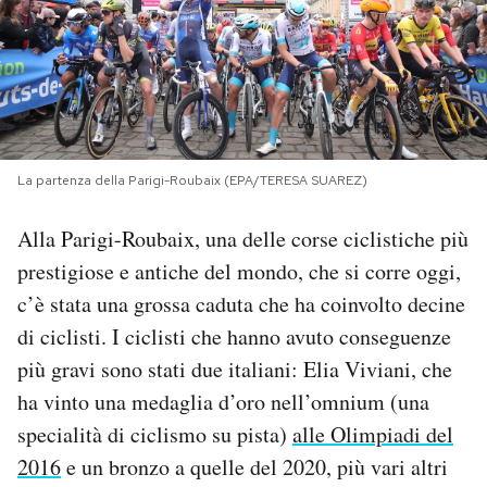
PODCAST
NEWSLETTER
La partenza della Parigi-Roubaix (EPA/TERESA SUAREZ)
I MIEI PREFERITI
Alla Parigi-Roubaix, una delle corse ciclistiche più
SHOP
prestigiose e antiche del mondo, che si corre oggi,
c’è stata una grossa caduta che ha coinvolto decine
CALENDARIO
di ciclisti. I ciclisti che hanno avuto conseguenze
più gravi sono stati due italiani: Elia Viviani, che
ha vinto una medaglia d’oro nell’omnium (una
AREA PERSONALE
specialità di ciclismo su pista)
alle Olimpiadi del
Area Personale
2016
e un bronzo a quelle del 2020, più vari altri
Newsletter