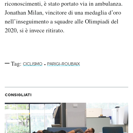
riconoscimenti, è stato portato via in ambulanza.
Notifiche mobile
Jonathan Milan, vincitore di una medaglia d’oro
Regala il Post
nell’inseguimento a squadre alle Olimpiadi del
Hai bisogno di aiuto?
Esci
2020, si è invece ritirato.
Tag:
-
CICLISMO
PARIGI-ROUBAIX
CONSIGLIATI